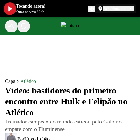
Tocando agora!
Belo Horizonte
Ouça ao vivo
/
24h
Capa
Atlético
Vídeo: bastidores do primeiro
encontro entre Hulk e Felipão no
Atlético
Treinador campeão do mundo estreou pelo Galo no
empate com o Fluminense
Por
Hugo Lobão