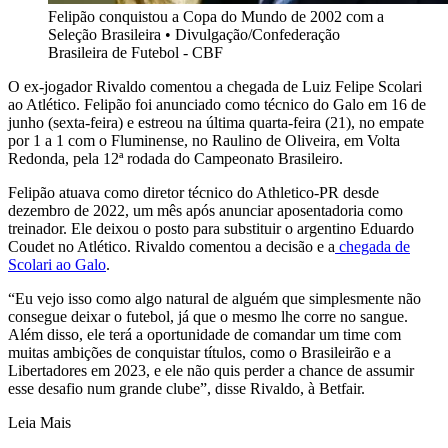
Felipão conquistou a Copa do Mundo de 2002 com a
Seleção Brasileira
•
Divulgação/Confederação
Brasileira de Futebol - CBF
O ex-jogador Rivaldo comentou a chegada de Luiz Felipe Scolari
ao Atlético. Felipão foi anunciado como técnico do Galo em 16 de
junho (sexta-feira) e estreou na última quarta-feira (21), no empate
por 1 a 1 com o Fluminense, no Raulino de Oliveira, em Volta
Redonda, pela 12ª rodada do Campeonato Brasileiro.
Felipão atuava como diretor técnico do Athletico-PR desde
dezembro de 2022, um mês após anunciar aposentadoria como
treinador. Ele deixou o posto para substituir o argentino Eduardo
Coudet no Atlético. Rivaldo comentou a decisão e a
chegada de
Scolari ao Galo
.
“Eu vejo isso como algo natural de alguém que simplesmente não
consegue deixar o futebol, já que o mesmo lhe corre no sangue.
Além disso, ele terá a oportunidade de comandar um time com
muitas ambições de conquistar títulos, como o Brasileirão e a
Libertadores em 2023, e ele não quis perder a chance de assumir
esse desafio num grande clube”, disse Rivaldo, à Betfair.
Leia Mais