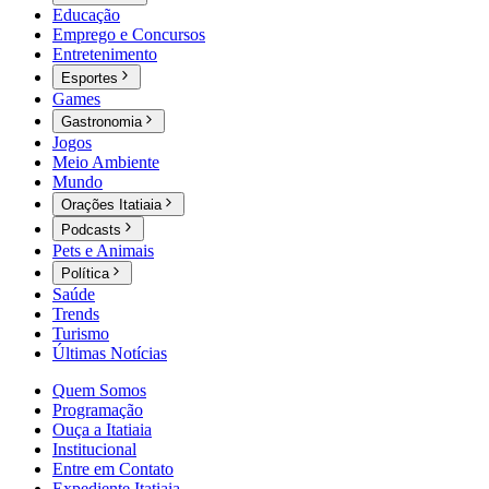
Educação
Emprego e Concursos
Entretenimento
Esportes
Games
Gastronomia
Jogos
Meio Ambiente
Mundo
Orações Itatiaia
Podcasts
Pets e Animais
Política
Saúde
Trends
Turismo
Últimas Notícias
Quem Somos
Programação
Ouça a Itatiaia
Institucional
Entre em Contato
Expediente Itatiaia