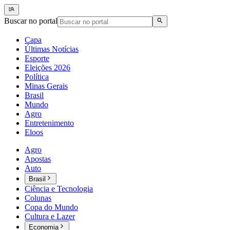
Buscar no portal
Capa
Últimas Notícias
Esporte
Eleições 2026
Política
Minas Gerais
Brasil
Mundo
Agro
Entretenimento
Eloos
Agro
Apostas
Auto
Brasil
Ciência e Tecnologia
Colunas
Copa do Mundo
Cultura e Lazer
Economia