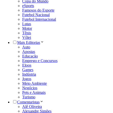
Copa do Mundo
eSports
Famosos do Esporte
Futebol Nacional
Futebol Internacional
Lutas
Motor
Tênis
Vôlei
Mais Editorias
Auto
Apostas
Educação
Emprego e Concursos
Eloos
Games
Indústria
Jogos
Meio Ambiente
Negócios
Pets e Animais
Turismo
Comentaristas
Alê Oliveira
Alexandre Simões