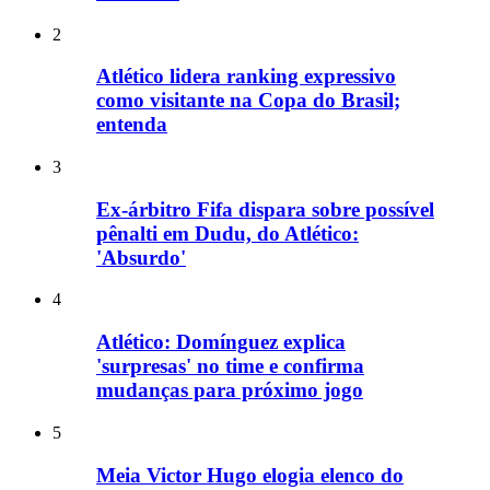
2
Atlético lidera ranking expressivo
como visitante na Copa do Brasil;
entenda
3
Ex-árbitro Fifa dispara sobre possível
pênalti em Dudu, do Atlético:
'Absurdo'
4
Atlético: Domínguez explica
'surpresas' no time e confirma
mudanças para próximo jogo
5
Meia Victor Hugo elogia elenco do