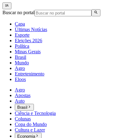
Buscar no portal
Capa
Últimas Notícias
Esporte
Eleições 2026
Política
Minas Gerais
Brasil
Mundo
Agro
Entretenimento
Eloos
Agro
Apostas
Auto
Brasil
Ciência e Tecnologia
Colunas
Copa do Mundo
Cultura e Lazer
Economia