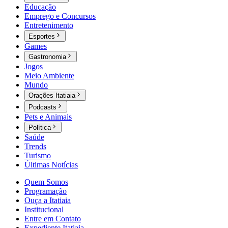
Educação
Emprego e Concursos
Entretenimento
Esportes
Games
Gastronomia
Jogos
Meio Ambiente
Mundo
Orações Itatiaia
Podcasts
Pets e Animais
Política
Saúde
Trends
Turismo
Últimas Notícias
Quem Somos
Programação
Ouça a Itatiaia
Institucional
Entre em Contato
Expediente Itatiaia