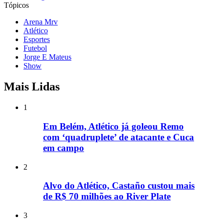
Tópicos
Arena Mrv
Atlético
Esportes
Futebol
Jorge E Mateus
Show
Mais Lidas
1
Em Belém, Atlético já goleou Remo
com ‘quadruplete’ de atacante e Cuca
em campo
2
Alvo do Atlético, Castaño custou mais
de R$ 70 milhões ao River Plate
3