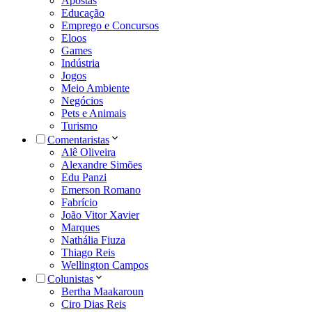
Apostas
Educação
Emprego e Concursos
Eloos
Games
Indústria
Jogos
Meio Ambiente
Negócios
Pets e Animais
Turismo
Comentaristas
Alê Oliveira
Alexandre Simões
Edu Panzi
Emerson Romano
Fabrício
João Vitor Xavier
Marques
Nathália Fiuza
Thiago Reis
Wellington Campos
Colunistas
Bertha Maakaroun
Ciro Dias Reis