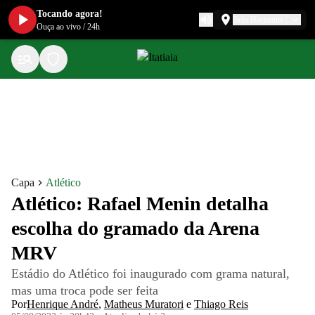
Tocando agora!
Belo Horizonte
Ouça ao vivo
/
24h
Capa
Atlético
Atlético: Rafael Menin detalha
escolha do gramado da Arena
MRV
Estádio do Atlético foi inaugurado com grama natural,
mas uma troca pode ser feita
Por
Henrique André
,
Matheus Muratori
e
Thiago Reis