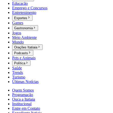
Educação
Emprego e Concursos
Entretenimento
Esportes
Games
Gastronomia
Jogos
Meio Ambiente
Mundo
Orações Itatiaia
Podcasts
Pets e Animais
Política
Saúde
Trends
Turismo
Últimas Notícias
Quem Somos
Programação
Ouça a Itatiaia
Institucional
Entre em Contato
Expediente Itatiaia