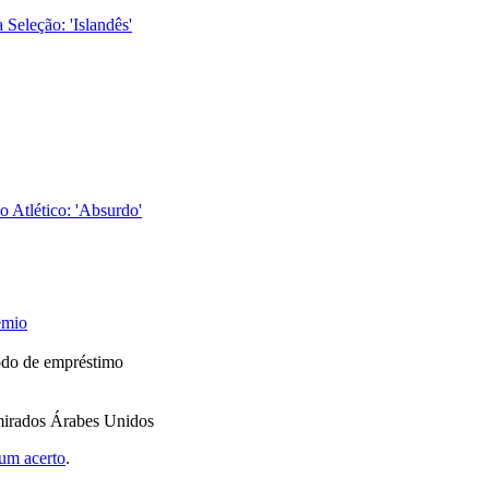
 Seleção: 'Islandês'
o Atlético: 'Absurdo'
êmio
odo de empréstimo
mirados Árabes Unidos
um acerto
.