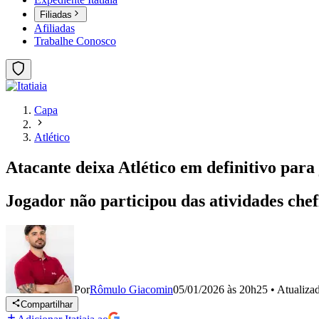
Filiadas
Afiliadas
Trabalhe Conosco
Capa
Atlético
Atacante deixa Atlético em definitivo para
Jogador não participou das atividades che
Por
Rômulo Giacomin
05/01/2026 às 20h25
•
Atualiza
Compartilhar