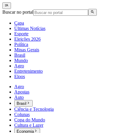
Buscar no portal
Capa
Últimas Notícias
Esporte
Eleições 2026
Política
Minas Gerais
Brasil
Mundo
Agro
Entretenimento
Eloos
Agro
Apostas
Auto
Brasil
Ciência e Tecnologia
Colunas
Copa do Mundo
Cultura e Lazer
Economia