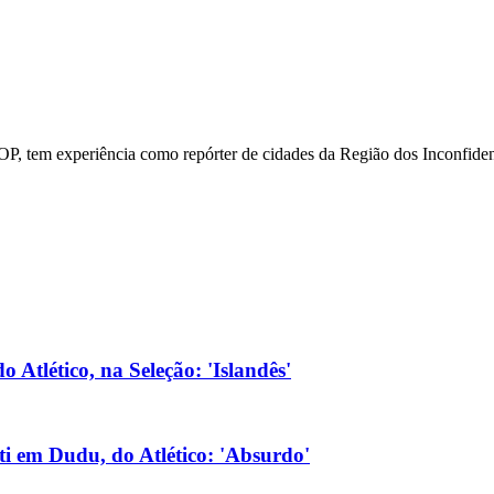
P, tem experiência como repórter de cidades da Região dos Inconfiden
 Atlético, na Seleção: 'Islandês'
lti em Dudu, do Atlético: 'Absurdo'