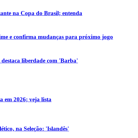
itante na Copa do Brasil; entenda
 time e confirma mudanças para próximo jogo
e destaca liberdade com 'Barba'
a em 2026; veja lista
tico, na Seleção: 'Islandês'