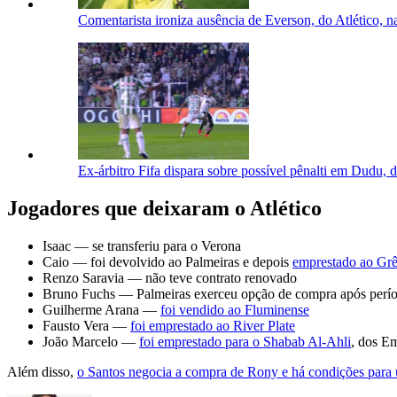
Comentarista ironiza ausência de Everson, do Atlético, na
Ex-árbitro Fifa dispara sobre possível pênalti em Dudu, d
Jogadores que deixaram o Atlético
Isaac — se transferiu para o Verona
Caio — foi devolvido ao Palmeiras e depois
emprestado ao Gr
Renzo Saravia — não teve contrato renovado
Bruno Fuchs — Palmeiras exerceu opção de compra após perí
Guilherme Arana —
foi vendido ao Fluminense
Fausto Vera —
foi emprestado ao River Plate
João Marcelo —
foi emprestado para o Shabab Al-Ahli
, dos E
Além disso,
o Santos negocia a compra de Rony e há condições para 