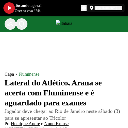
Tocando agora!
Belo Horizonte
Ouça ao vivo
/
24h
Capa
Fluminense
Lateral do Atlético, Arana se
acerta com Fluminense e é
aguardado para exames
Jogador deve chegar ao Rio de Janeiro neste sábado (3)
para se apresentar ao Tricolor
Por
Henrique André
e
Nuno Krause