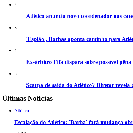
2
Atlético anuncia novo coordenador nas cate
3
'Espião', Borbas aponta caminho para Atlé
4
Ex-árbitro Fifa dispara sobre possível pêna
5
Scarpa de saída do Atlético? Diretor revela c
Últimas Notícias
Atlético
Escalação do Atlético: 'Barba' fará mudança ob