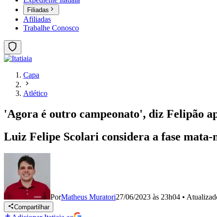
Filiadas
Afiliadas
Trabalhe Conosco
Capa
Atlético
'Agora é outro campeonato', diz Felipão ap
Luiz Felipe Scolari considera a fase mata
Por
Matheus Muratori
27/06/2023 às 23h04
•
Atualiza
Compartilhar