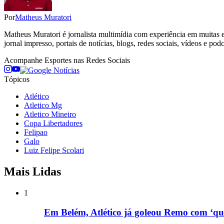
Por
Matheus Muratori
Matheus Muratori é jornalista multimídia com experiência em muitas ed
jornal impresso, portais de notícias, blogs, redes sociais, vídeos e podc
Acompanhe
Esportes
nas Redes Sociais
Tópicos
Atlético
Atletico Mg
Atletico Mineiro
Copa Libertadores
Felipao
Galo
Luiz Felipe Scolari
Mais Lidas
1
Em Belém, Atlético já goleou Remo com ‘qu