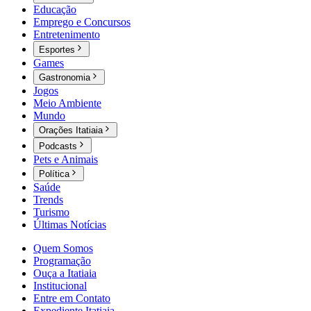
Educação
Emprego e Concursos
Entretenimento
Esportes
Games
Gastronomia
Jogos
Meio Ambiente
Mundo
Orações Itatiaia
Podcasts
Pets e Animais
Política
Saúde
Trends
Turismo
Últimas Notícias
Quem Somos
Programação
Ouça a Itatiaia
Institucional
Entre em Contato
Expediente Itatiaia