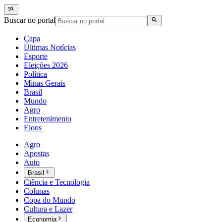
Buscar no portal
Capa
Últimas Notícias
Esporte
Eleições 2026
Política
Minas Gerais
Brasil
Mundo
Agro
Entretenimento
Eloos
Agro
Apostas
Auto
Brasil
Ciência e Tecnologia
Colunas
Copa do Mundo
Cultura e Lazer
Economia