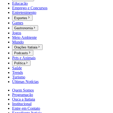
Educação
Emprego e Concursos
Entretenimento
Esportes
Games
Gastronomia
Jogos
Meio Ambiente
Mundo
Orações Itatiaia
Podcasts
Pets e Animais
Política
Saúde
Trends
Turismo
Últimas Notícias
Quem Somos
Programação
Ouça a Itatiaia
Institucional
Entre em Contato
Expediente Itatiaia