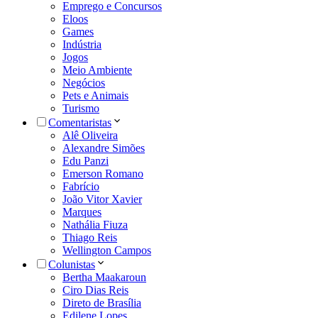
Emprego e Concursos
Eloos
Games
Indústria
Jogos
Meio Ambiente
Negócios
Pets e Animais
Turismo
Comentaristas
Alê Oliveira
Alexandre Simões
Edu Panzi
Emerson Romano
Fabrício
João Vitor Xavier
Marques
Nathália Fiuza
Thiago Reis
Wellington Campos
Colunistas
Bertha Maakaroun
Ciro Dias Reis
Direto de Brasília
Edilene Lopes