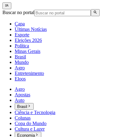
Buscar no portal
Capa
Últimas Notícias
Esporte
Eleições 2026
Política
Minas Gerais
Brasil
Mundo
Agro
Entretenimento
Eloos
Agro
Apostas
Auto
Brasil
Ciência e Tecnologia
Colunas
Copa do Mundo
Cultura e Lazer
Economia