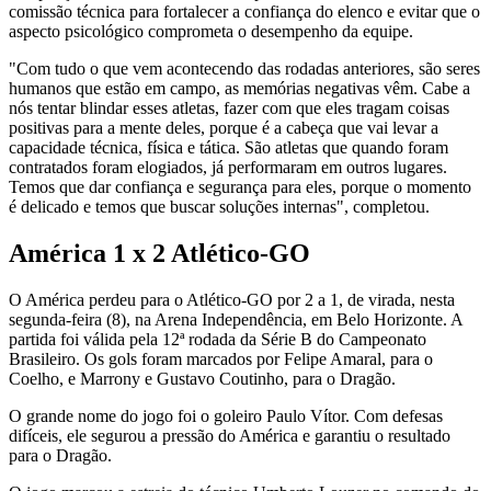
comissão técnica para fortalecer a confiança do elenco e evitar que o
aspecto psicológico comprometa o desempenho da equipe.
"Com tudo o que vem acontecendo das rodadas anteriores, são seres
humanos que estão em campo, as memórias negativas vêm. Cabe a
nós tentar blindar esses atletas, fazer com que eles tragam coisas
positivas para a mente deles, porque é a cabeça que vai levar a
capacidade técnica, física e tática. São atletas que quando foram
contratados foram elogiados, já performaram em outros lugares.
Temos que dar confiança e segurança para eles, porque o momento
é delicado e temos que buscar soluções internas", completou.
América 1 x 2 Atlético-GO
O América perdeu para o Atlético-GO por 2 a 1, de virada, nesta
segunda-feira (8), na Arena Independência, em Belo Horizonte. A
partida foi válida pela 12ª rodada da Série B do Campeonato
Brasileiro. Os gols foram marcados por Felipe Amaral, para o
Coelho, e Marrony e Gustavo Coutinho, para o Dragão.
O grande nome do jogo foi o goleiro Paulo Vítor. Com defesas
difíceis, ele segurou a pressão do América e garantiu o resultado
para o Dragão.