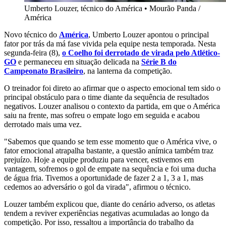
Umberto Louzer, técnico do América
•
Mourão Panda /
América
Novo técnico do
América
, Umberto Louzer apontou o principal
fator por trás da má fase vivida pela equipe nesta temporada. Nesta
segunda-feira (8),
o Coelho foi derrotado de virada pelo Atlético-
GO
e permaneceu em situação delicada na
Série B do
Campeonato Brasileiro
, na lanterna da competição.
O treinador foi direto ao afirmar que o aspecto emocional tem sido o
principal obstáculo para o time diante da sequência de resultados
negativos. Louzer analisou o contexto da partida, em que o América
saiu na frente, mas sofreu o empate logo em seguida e acabou
derrotado mais uma vez.
"Sabemos que quando se tem esse momento que o América vive, o
fator emocional atrapalha bastante, a questão anímica também traz
prejuízo. Hoje a equipe produziu para vencer, estivemos em
vantagem, sofremos o gol de empate na sequência e foi uma ducha
de água fria. Tivemos a oportunidade de fazer 2 a 1, 3 a 1, mas
cedemos ao adversário o gol da virada", afirmou o técnico.
Louzer também explicou que, diante do cenário adverso, os atletas
tendem a reviver experiências negativas acumuladas ao longo da
competição. Por isso, ressaltou a importância do trabalho da