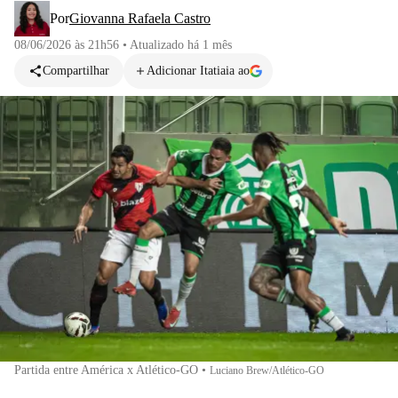
Por
Giovanna Rafaela Castro
08/06/2026 às 21h56
•
Atualizado
há 1 mês
Compartilhar
Adicionar Itatiaia ao
Partida entre América x Atlético-GO
•
Luciano Brew/Atlético-GO