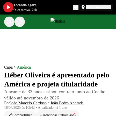
Tocando agora!
Belo Horizonte
Ouça ao vivo
/
24h
Capa
América
Héber Oliveira é apresentado pelo
América e projeta titularidade
Atacante de 33 anos assinou contrato junto ao Coelho
válido até novembro de 2026
Por
João Marcelo Cardoso
e
João Pedro Andrada
18/07/2025 às 10h42
•
Atualizado
há 1 ano
Compartilhar
Adicionar Itatiaia ao