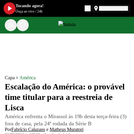
Tocando agora!
Belo Horizonte
Ouça ao vivo
/
24h
Capa
América
Escalação do América: o provável
time titular para a reestreia de
Lisca
América enfrenta o Mirassol às 19h desta terça-feira (3)
fora de casa, pela 24ª rodada da Série B
Por
Fabrício Calazans
e
Matheus Muratori