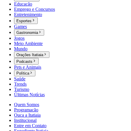
Educação
Emprego e Concursos
Entretenimento
Esportes
Games
Gastronomia
Jogos
Meio Ambiente
Mundo
Orações Itatiaia
Podcasts
Pets e Animais
Política
Saúde
Trends
Turismo
Últimas Notícias
Quem Somos
Programação
Ouça a Itatiaia
Institucional
Entre em Contato
Expediente Itatiaia