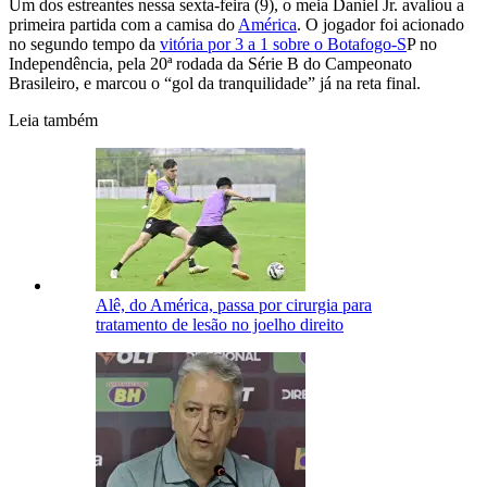
Um dos estreantes nessa sexta-feira (9), o meia Daniel Jr. avaliou a
primeira partida com a camisa do
América
. O jogador foi acionado
no segundo tempo da
vitória por 3 a 1 sobre o Botafogo-S
P no
Independência, pela 20ª rodada da Série B do Campeonato
Brasileiro, e marcou o “gol da tranquilidade” já na reta final.
Leia também
Alê, do América, passa por cirurgia para
tratamento de lesão no joelho direito