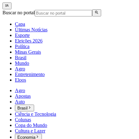
Buscar no portal
Capa
Últimas Notícias
Esporte
Eleições 2026
Política
Minas Gerais
Brasil
Mundo
Agro
Entretenimento
Eloos
Agro
Apostas
Auto
Brasil
Ciência e Tecnologia
Colunas
Copa do Mundo
Cultura e Lazer
Economia