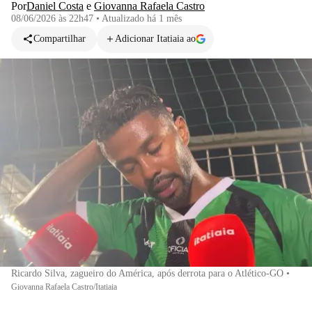
Por
Daniel Costa
e
Giovanna Rafaela Castro
08/06/2026 às 22h47
•
Atualizado
há 1 mês
Compartilhar
Adicionar Itatiaia ao
Ricardo Silva, zagueiro do América, após derrota para o Atlético-GO
•
Giovanna Rafaela Castro/Itatiaia