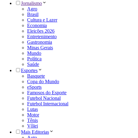
Jornalismo
Agro
Brasil
Cultura e Lazer
Economia
Eleições 2026
Entretenimento
Gastronomia
Minas Gerais
Mundo
Política
Saúde
Esportes
Basquete
Copa do Mundo
eSports
Famosos do Esporte
Futebol Nacional
Futebol Internacional
Lutas
Motor
Tênis
Vôlei
Mais Editorias
Auto