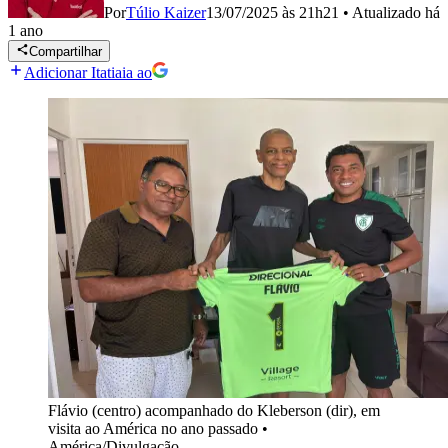
Por
Túlio Kaizer
13/07/2025 às 21h21
•
Atualizado
há
1 ano
Compartilhar
Adicionar Itatiaia ao
Flávio (centro) acompanhado do Kleberson (dir), em
visita ao América no ano passado
•
América/Divulgação