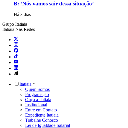
B: ‘Nós vamos sair dessa situação’
Há 3 dias
Grupo Itatiaia
Itatiaia Nas Redes
Itatiaia
Quem Somos
Programação
Ouça a Itatiaia
Institucional
Entre em Contato
Expediente Itatiaia
Trabalhe Conosco
Lei de Igualdade Salarial