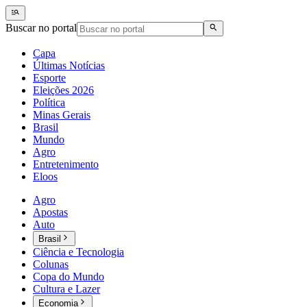
Buscar no portal
Capa
Últimas Notícias
Esporte
Eleições 2026
Política
Minas Gerais
Brasil
Mundo
Agro
Entretenimento
Eloos
Agro
Apostas
Auto
Brasil
Ciência e Tecnologia
Colunas
Copa do Mundo
Cultura e Lazer
Economia