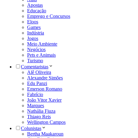
Apostas
Educação
Emprego e Concursos
Eloos
Games
Indústria
Jogos
Meio Ambiente
Negócios
Pets e Animais
Turismo
Comentaristas
Alê Oliveira
Alexandre Simões
Edu Panzi
Emerson Romano
Fabrício
João Vitor Xavier
Marques
Nathália Fiuza
Thiago Reis
Wellington Campos
Colunistas
Bertha Maakaroun