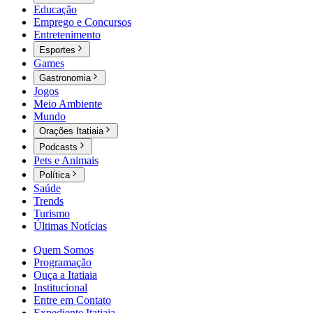
Educação
Emprego e Concursos
Entretenimento
Esportes
Games
Gastronomia
Jogos
Meio Ambiente
Mundo
Orações Itatiaia
Podcasts
Pets e Animais
Política
Saúde
Trends
Turismo
Últimas Notícias
Quem Somos
Programação
Ouça a Itatiaia
Institucional
Entre em Contato
Expediente Itatiaia