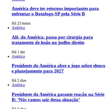
América deve ter retornos importantes para
enfrentar o Botafogo-SP pela Série B
Há 23 horas
América
Alê, do América, passa por cirurgia para
tratamento de lesão no joelho direito
Há 1 dia
América
Presidente do América abre o jogo sobre elenco
e planejamento para 2027
Há 2 dias
América
Presidente do América garante reação na Série
B: ‘Nós vamos sair dessa situação’
Há 2 dias