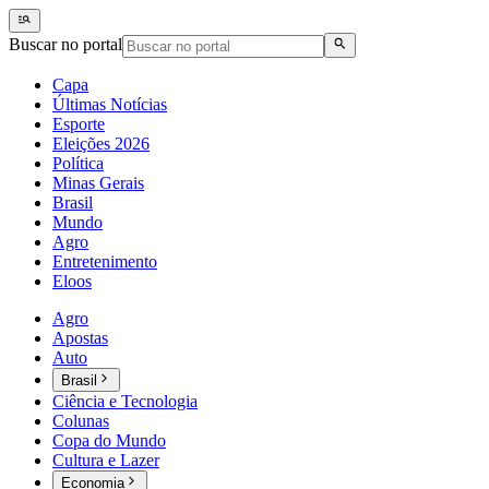
Buscar no portal
Capa
Últimas Notícias
Esporte
Eleições 2026
Política
Minas Gerais
Brasil
Mundo
Agro
Entretenimento
Eloos
Agro
Apostas
Auto
Brasil
Ciência e Tecnologia
Colunas
Copa do Mundo
Cultura e Lazer
Economia