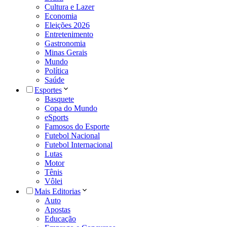
Cultura e Lazer
Economia
Eleições 2026
Entretenimento
Gastronomia
Minas Gerais
Mundo
Política
Saúde
Esportes
Basquete
Copa do Mundo
eSports
Famosos do Esporte
Futebol Nacional
Futebol Internacional
Lutas
Motor
Tênis
Vôlei
Mais Editorias
Auto
Apostas
Educação