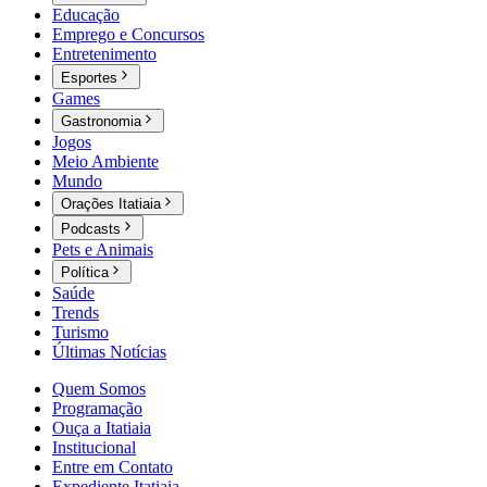
Educação
Emprego e Concursos
Entretenimento
Esportes
Games
Gastronomia
Jogos
Meio Ambiente
Mundo
Orações Itatiaia
Podcasts
Pets e Animais
Política
Saúde
Trends
Turismo
Últimas Notícias
Quem Somos
Programação
Ouça a Itatiaia
Institucional
Entre em Contato
Expediente Itatiaia