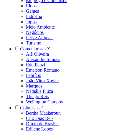
Emprego e Concursos
Eloos
Games
Indústria
Jogos
Meio Ambiente
Negócios
Pets e Animais
Turismo
Comentaristas
Alê Oliveira
Alexandre Simões
Edu Panzi
Emerson Romano
Fabrício
João Vitor Xavier
Marques
Nathália Fiuza
Thiago Reis
Wellington Campos
Colunistas
Bertha Maakaroun
Ciro Dias Reis
Direto de Brasília
Edilene Lopes