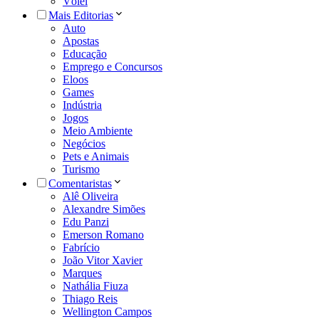
Vôlei
Mais Editorias
Auto
Apostas
Educação
Emprego e Concursos
Eloos
Games
Indústria
Jogos
Meio Ambiente
Negócios
Pets e Animais
Turismo
Comentaristas
Alê Oliveira
Alexandre Simões
Edu Panzi
Emerson Romano
Fabrício
João Vitor Xavier
Marques
Nathália Fiuza
Thiago Reis
Wellington Campos