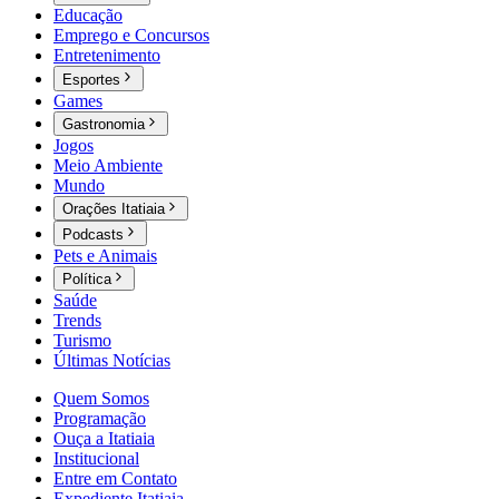
Educação
Emprego e Concursos
Entretenimento
Esportes
Games
Gastronomia
Jogos
Meio Ambiente
Mundo
Orações Itatiaia
Podcasts
Pets e Animais
Política
Saúde
Trends
Turismo
Últimas Notícias
Quem Somos
Programação
Ouça a Itatiaia
Institucional
Entre em Contato
Expediente Itatiaia