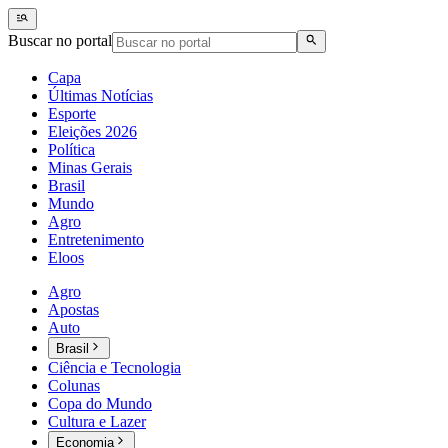
Buscar no portal
Capa
Últimas Notícias
Esporte
Eleições 2026
Política
Minas Gerais
Brasil
Mundo
Agro
Entretenimento
Eloos
Agro
Apostas
Auto
Brasil
Ciência e Tecnologia
Colunas
Copa do Mundo
Cultura e Lazer
Economia