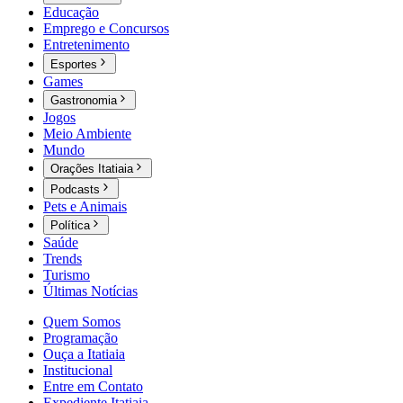
Educação
Emprego e Concursos
Entretenimento
Esportes
Games
Gastronomia
Jogos
Meio Ambiente
Mundo
Orações Itatiaia
Podcasts
Pets e Animais
Política
Saúde
Trends
Turismo
Últimas Notícias
Quem Somos
Programação
Ouça a Itatiaia
Institucional
Entre em Contato
Expediente Itatiaia