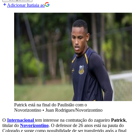
Adicionar Itatiaia ao
Patrick está na final do Paulistão com o
Novorizontino
•
Juan Rodrigues/Novorizontino
O
Internacional
tem interesse na contratação do zagueiro
Patrick
,
titular do
Novorizontino
. O defensor de 26 anos está na pauta do
Colorado e surge como possibilidade de ser transferido após a final