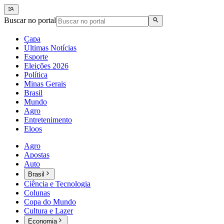
Buscar no portal
Capa
Últimas Notícias
Esporte
Eleições 2026
Política
Minas Gerais
Brasil
Mundo
Agro
Entretenimento
Eloos
Agro
Apostas
Auto
Brasil
Ciência e Tecnologia
Colunas
Copa do Mundo
Cultura e Lazer
Economia