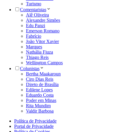
Turismo
Comentaristas
Alê Oliveira
Alexandre Simões
Edu Panzi
Emerson Romano
Fabrício
João Vitor Xavier
Marques
Nathália Fiuza
Thiago Reis
Wellington Campos
Colunistas
Bertha Maakaroun
Ciro Dias Reis
Direto de Brasília
Edilene Lopes
Eduardo Costa
Poder em Minas
Rita Mundim
Valdir Barbosa
Política de Privacidade
Portal de Privacidade
Política de Cookies