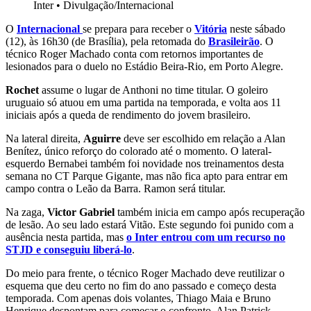
Inter
•
Divulgação/Internacional
O
Internacional
se prepara para receber o
Vitória
neste sábado
(12), às 16h30 (de Brasília), pela retomada do
Brasileirão
. O
técnico Roger Machado conta com retornos importantes de
lesionados para o duelo no Estádio Beira-Rio, em Porto Alegre.
Rochet
assume o lugar de Anthoni no time titular. O goleiro
uruguaio só atuou em uma partida na temporada, e volta aos 11
iniciais após a queda de rendimento do jovem brasileiro.
Na lateral direita,
Aguirre
deve ser escolhido em relação a Alan
Benítez, único reforço do colorado até o momento. O lateral-
esquerdo Bernabei também foi novidade nos treinamentos desta
semana no CT Parque Gigante, mas não fica apto para entrar em
campo contra o Leão da Barra. Ramon será titular.
Na zaga,
Victor Gabriel
também inicia em campo após recuperação
de lesão. Ao seu lado estará Vitão. Este segundo foi punido com a
ausência nesta partida, mas
o Inter entrou com um recurso no
STJD e conseguiu liberá-lo
.
Do meio para frente, o técnico Roger Machado deve reutilizar o
esquema que deu certo no fim do ano passado e começo desta
temporada. Com apenas dois volantes, Thiago Maia e Bruno
Henrique despontam para começar o confronto. Alan Patrick