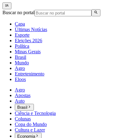
Buscar no portal
Capa
Últimas Notícias
Esporte
Eleições 2026
Política
Minas Gerais
Brasil
Mundo
Agro
Entretenimento
Eloos
Agro
Apostas
Auto
Brasil
Ciência e Tecnologia
Colunas
Copa do Mundo
Cultura e Lazer
Economia