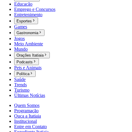
Educação
Emprego e Concursos
Entretenimento
Esportes
Games
Gastronomia
Jogos
Meio Ambiente
Mundo
Orações Itatiaia
Podcasts
Pets e Animais
Política
Saúde
Trends
Turismo
Últimas Notícias
Quem Somos
Programação
Ouça a Itatiaia
Institucional
Entre em Contato
Expediente Itatiaia