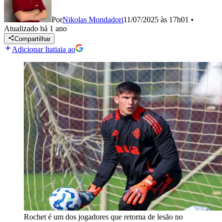
Por
Nikolas Mondadori
11/07/2025 às 17h01
•
Atualizado
há 1 ano
Compartilhar
Adicionar Itatiaia ao
Rochet é um dos jogadores que retorna de lesão no