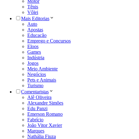
Motor
Tênis
Vôlei
Mais Editorias
Auto
Apostas
Educação
Emprego e Concursos
Eloos
Games
Indústria
Jogos
Meio Ambiente
Negócios
Pets e Animais
Turismo
Comentaristas
Alê Oliveira
Alexandre Simões
Edu Panzi
Emerson Romano
Fabrício
João Vitor Xavier
Marques
Nathália Fiuza