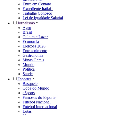
Entre em Contato
Expediente Itatiaia
Trabalhe Conosco
Lei de Igualdade Salarial
Jornalismo
Agro
Brasil
Cultura e Lazer
Economia
Eleições 2026
Entretenimento
Gastronomia
Minas Gerais
Mundo
Política
Saúde
Esportes
Basquete
Copa do Mundo
eSports
Famosos do Esporte
Futebol Nacional
Futebol Internacional
Lutas