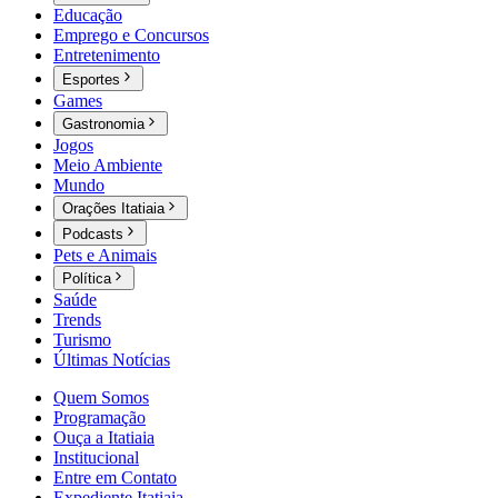
Educação
Emprego e Concursos
Entretenimento
Esportes
Games
Gastronomia
Jogos
Meio Ambiente
Mundo
Orações Itatiaia
Podcasts
Pets e Animais
Política
Saúde
Trends
Turismo
Últimas Notícias
Quem Somos
Programação
Ouça a Itatiaia
Institucional
Entre em Contato
Expediente Itatiaia