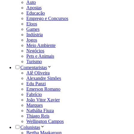
Auto
Apostas
Educação
Emprego e Concursos
Eloos
Games
Indústria
Jogos
Meio Ambiente
Negócios
Pets e Animais
Turismo
Comentaristas
Alê Oliveira
Alexandre Simões
Edu Panzi
Emerson Romano
Fabrício
João Vitor Xavier
Marques
Nathália Fiuza
Thiago Reis
Wellington Campos
Colunistas
Bertha Maakaroun