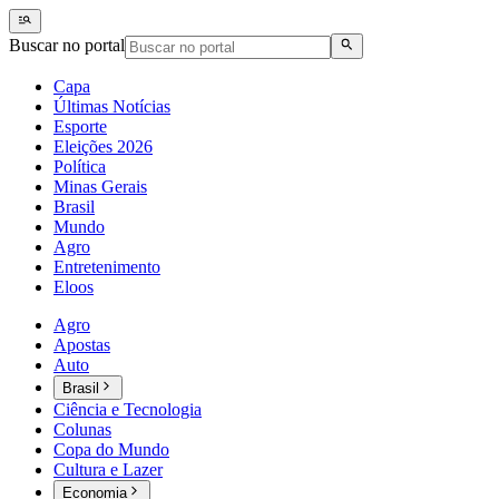
Buscar no portal
Capa
Últimas Notícias
Esporte
Eleições 2026
Política
Minas Gerais
Brasil
Mundo
Agro
Entretenimento
Eloos
Agro
Apostas
Auto
Brasil
Ciência e Tecnologia
Colunas
Copa do Mundo
Cultura e Lazer
Economia