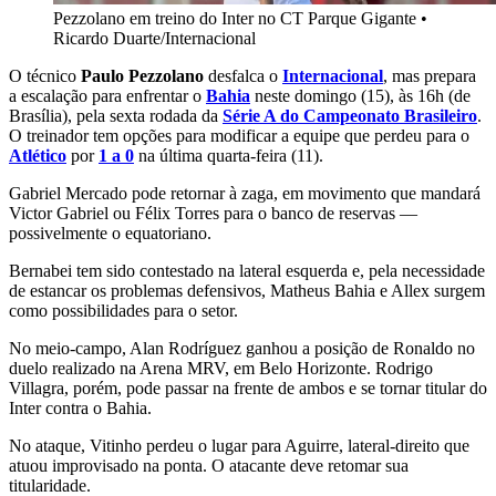
Pezzolano em treino do Inter no CT Parque Gigante
•
Ricardo Duarte/Internacional
O técnico
Paulo Pezzolano
desfalca o
Internacional
, mas prepara
a escalação para enfrentar o
Bahia
neste domingo (15), às 16h (de
Brasília), pela sexta rodada da
Série A do Campeonato Brasileiro
.
O treinador tem opções para modificar a equipe que perdeu para o
Atlético
por
1 a 0
na última quarta-feira (11).
Gabriel Mercado pode retornar à zaga, em movimento que mandará
Victor Gabriel ou Félix Torres para o banco de reservas —
possivelmente o equatoriano.
Bernabei tem sido contestado na lateral esquerda e, pela necessidade
de estancar os problemas defensivos, Matheus Bahia e Allex surgem
como possibilidades para o setor.
No meio-campo, Alan Rodríguez ganhou a posição de Ronaldo no
duelo realizado na Arena MRV, em Belo Horizonte. Rodrigo
Villagra, porém, pode passar na frente de ambos e se tornar titular do
Inter contra o Bahia.
No ataque, Vitinho perdeu o lugar para Aguirre, lateral-direito que
atuou improvisado na ponta. O atacante deve retomar sua
titularidade.