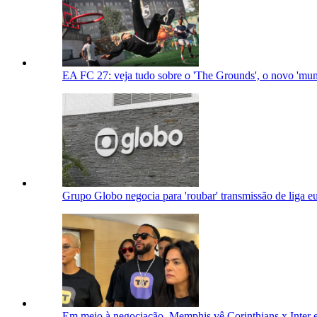
EA FC 27: veja tudo sobre o 'The Grounds', o novo 'mu
Grupo Globo negocia para 'roubar' transmissão de liga 
Em meio à negociação, Memphis vê Corinthians x Inter