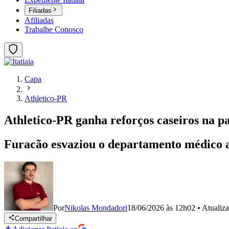
Filiadas
Afiliadas
Trabalhe Conosco
Capa
Athletico-PR
Athletico-PR ganha reforços caseiros na 
Furacão esvaziou o departamento médico a
Por
Nikolas Mondadori
18/06/2026 às 12h02
•
Atualiz
Compartilhar