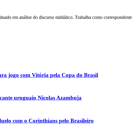
do em análise do discurso midiático. Trabalha como correspondente do
ara jogo com Vitória pela Copa do Brasil
acante uruguaio Nicolas Azambuja
uelo com o Corinthians pelo Brasileiro