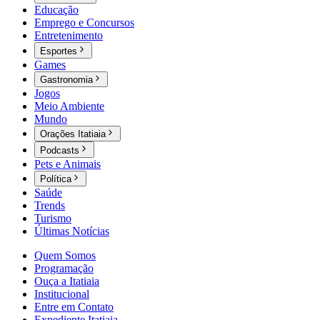
Educação
Emprego e Concursos
Entretenimento
Esportes
Games
Gastronomia
Jogos
Meio Ambiente
Mundo
Orações Itatiaia
Podcasts
Pets e Animais
Política
Saúde
Trends
Turismo
Últimas Notícias
Quem Somos
Programação
Ouça a Itatiaia
Institucional
Entre em Contato
Expediente Itatiaia