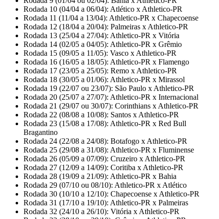
Rodada 9 (01/04 ou 02/04): Bahia x Athletico-PR
Rodada 10 (04/04 a 06/04): Atlético x Athletico-PR
Rodada 11 (11/04 a 13/04): Athletico-PR x Chapecoense
Rodada 12 (18/04 a 20/04): Palmeiras x Athletico-PR
Rodada 13 (25/04 a 27/04): Athletico-PR x Vitória
Rodada 14 (02/05 a 04/05): Athletico-PR x Grêmio
Rodada 15 (09/05 a 11/05): Vasco x Athletico-PR
Rodada 16 (16/05 a 18/05): Athletico-PR x Flamengo
Rodada 17 (23/05 a 25/05): Remo x Athletico-PR
Rodada 18 (30/05 a 01/06): Athletico-PR x Mirassol
Rodada 19 (22/07 ou 23/07): São Paulo x Athletico-PR
Rodada 20 (25/07 a 27/07): Athletico-PR x Internacional
Rodada 21 (29/07 ou 30/07): Corinthians x Athletico-PR
Rodada 22 (08/08 a 10/08): Santos x Athletico-PR
Rodada 23 (15/08 a 17/08): Athletico-PR x Red Bull
Bragantino
Rodada 24 (22/08 a 24/08): Botafogo x Athletico-PR
Rodada 25 (29/08 a 31/08): Athletico-PR x Fluminense
Rodada 26 (05/09 a 07/09): Cruzeiro x Athletico-PR
Rodada 27 (12/09 a 14/09): Coritiba x Athletico-PR
Rodada 28 (19/09 a 21/09): Athletico-PR x Bahia
Rodada 29 (07/10 ou 08/10): Athletico-PR x Atlético
Rodada 30 (10/10 a 12/10): Chapecoense x Athletico-PR
Rodada 31 (17/10 a 19/10): Athletico-PR x Palmeiras
Rodada 32 (24/10 a 26/10): Vitória x Athletico-PR