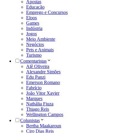
Apostas
Educação
Emprego e Concursos
Eloos
Games
Indústria
Jogos
Meio Ambiente
Negócios
Pets e Animais
Turismo
Comentaristas
Alê Oliveira
Alexandre Simões
Edu Panzi
Emerson Romano
Fabrício
João Vitor Xavier
Marques
Nathália Fiuza
Thiago Reis
Wellington Campos
Colunistas
Bertha Maakaroun
Ciro Dias Reis