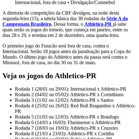
Internacional, fora de casa
•
Divulgação/Conmebol
A diretoria de competições da CBF divulgou, na noite desta
segunda-feira (15), a tabela básica das 38 rodadas da
Série A do
Campeonato Brasileiro
.
Dessa forma, o
Athletico-PR
já sabe
quais serão os jogos do torneio, que começa em janeiro, entre os
dias 28 e 29, e termina em 2 de dezembro, uma quarta-feira.
O primeiro jogo do Furacão será fora de casa, contra o
Internacional. Serão 18 jogos antes da paralisação para a Copa do
Mundo. O último jogo do Athletico antes da pausa será contra o
Mirassol, fora de casa, no dia 30 ou 31 de maio.
Veja os jogos do Athletico-PR
Rodada 1 (28/01 ou 29/01): Internacional x Athletico-PR
Rodada 2 (04/02 ou 05/02): Athletico-PR x Corinthians
Rodada 3 (11/02 ou 12/02): Athletico-PR x Santos
Rodada 4 (25/02 ou 26/02): Red Bull Bragantino x Athletico-
PR
Rodada 5 (11/03 ou 12/03): Athletico-PR x Botafogo
Rodada 6 (14/03 a 16/03): Fluminense x Athletico-PR
Rodada 7 (18/03 ou 19/03): Athletico-PR x Cruzeiro
Rodada 8 (21/03 a 23/03): Athletico-PR x Coritiba