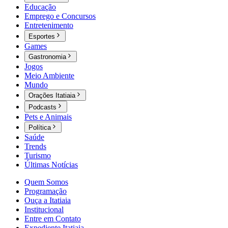
Educação
Emprego e Concursos
Entretenimento
Esportes
Games
Gastronomia
Jogos
Meio Ambiente
Mundo
Orações Itatiaia
Podcasts
Pets e Animais
Política
Saúde
Trends
Turismo
Últimas Notícias
Quem Somos
Programação
Ouça a Itatiaia
Institucional
Entre em Contato
Expediente Itatiaia