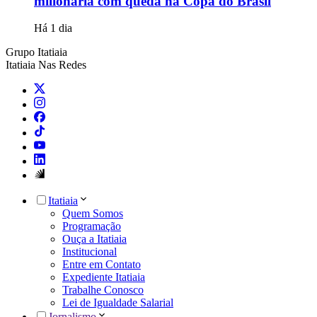
milionária com queda na Copa do Brasil
Há 1 dia
Grupo Itatiaia
Itatiaia Nas Redes
Itatiaia
Quem Somos
Programação
Ouça a Itatiaia
Institucional
Entre em Contato
Expediente Itatiaia
Trabalhe Conosco
Lei de Igualdade Salarial
Jornalismo