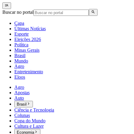
Buscar no portal
Capa
Últimas Notícias
Esporte
Eleições 2026
Política
Minas Gerais
Brasil
Mundo
Agro
Entretenimento
Eloos
Agro
Apostas
Auto
Brasil
Ciência e Tecnologia
Colunas
Copa do Mundo
Cultura e Lazer
Economia