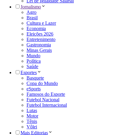
Lei de Igualdade Salarial
Jornalismo
Agro
Brasil
Cultura e Lazer
Economia
Eleições 2026
Entretenimento
Gastronomia
Minas Gerais
Mundo
Política
Saúde
Esportes
Basquete
Copa do Mundo
eSports
Famosos do Esporte
Futebol Nacional
Futebol Internacional
Lutas
Motor
Tênis
Vôlei
Mais Editorias