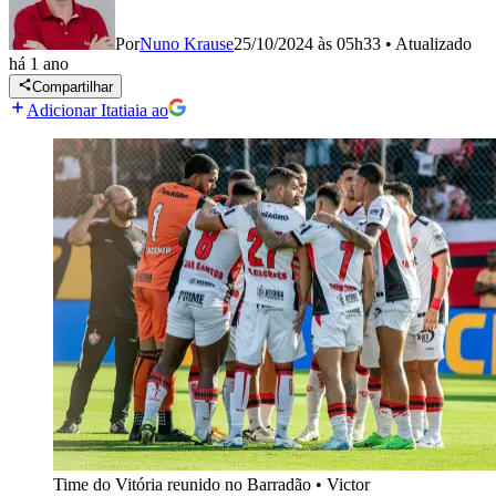
Por
Nuno Krause
25/10/2024 às 05h33
•
Atualizado
há 1 ano
Compartilhar
Adicionar Itatiaia ao
Time do Vitória reunido no Barradão
•
Victor