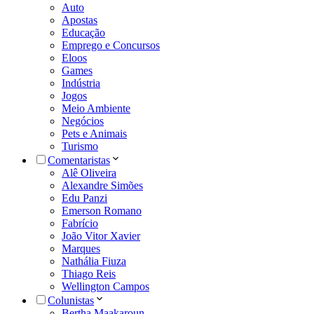
Auto
Apostas
Educação
Emprego e Concursos
Eloos
Games
Indústria
Jogos
Meio Ambiente
Negócios
Pets e Animais
Turismo
Comentaristas
Alê Oliveira
Alexandre Simões
Edu Panzi
Emerson Romano
Fabrício
João Vitor Xavier
Marques
Nathália Fiuza
Thiago Reis
Wellington Campos
Colunistas
Bertha Maakaroun