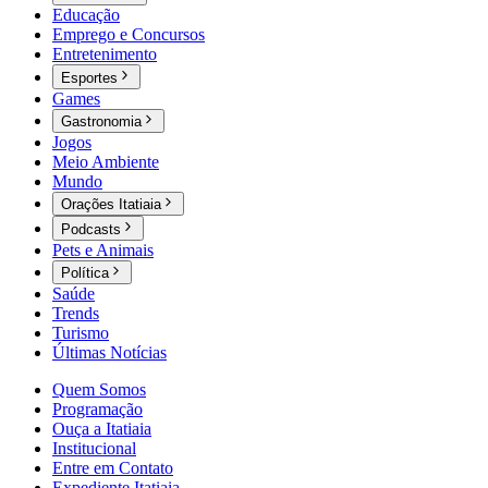
Educação
Emprego e Concursos
Entretenimento
Esportes
Games
Gastronomia
Jogos
Meio Ambiente
Mundo
Orações Itatiaia
Podcasts
Pets e Animais
Política
Saúde
Trends
Turismo
Últimas Notícias
Quem Somos
Programação
Ouça a Itatiaia
Institucional
Entre em Contato
Expediente Itatiaia