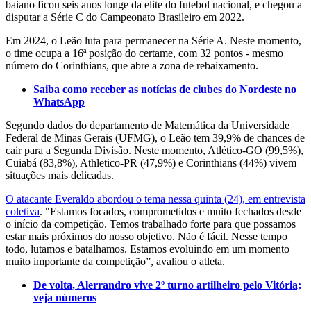
baiano ficou seis anos longe da elite do futebol nacional, e chegou a
disputar a Série C do Campeonato Brasileiro em 2022.
Em 2024, o Leão luta para permanecer na Série A. Neste momento,
o time ocupa a 16ª posição do certame, com 32 pontos - mesmo
número do Corinthians, que abre a zona de rebaixamento.
Saiba como receber as notícias de clubes do Nordeste no
WhatsApp
Segundo dados do departamento de Matemática da Universidade
Federal de Minas Gerais (UFMG), o Leão tem 39,9% de chances de
cair para a Segunda Divisão. Neste momento, Atlético-GO (99,5%),
Cuiabá (83,8%), Athletico-PR (47,9%) e Corinthians (44%) vivem
situações mais delicadas.
O atacante Everaldo abordou o tema nessa quinta (24), em entrevista
coletiva
. "Estamos focados, comprometidos e muito fechados desde
o início da competição. Temos trabalhado forte para que possamos
estar mais próximos do nosso objetivo. Não é fácil. Nesse tempo
todo, lutamos e batalhamos. Estamos evoluindo em um momento
muito importante da competição”, avaliou o atleta.
De volta, Alerrandro vive 2º turno artilheiro pelo Vitória;
veja números