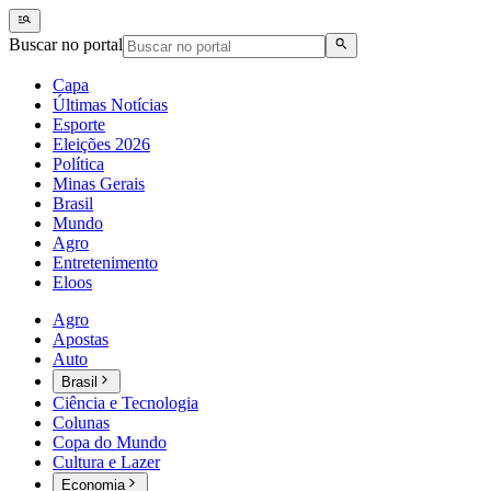
Buscar no portal
Capa
Últimas Notícias
Esporte
Eleições 2026
Política
Minas Gerais
Brasil
Mundo
Agro
Entretenimento
Eloos
Agro
Apostas
Auto
Brasil
Ciência e Tecnologia
Colunas
Copa do Mundo
Cultura e Lazer
Economia