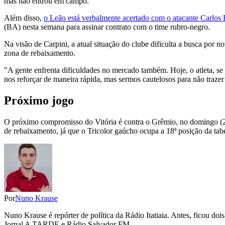
mas não entrou em campo.
Além disso,
o Leão está verbalmente acertado com o atacante Carlos
(BA) nesta semana para assinar contrato com o time rubro-negro.
Na visão de Carpini, a atual situação do clube dificulta a busca por
zona de rebaixamento.
"A gente enfrenta dificuldades no mercado também. Hoje, o atleta, se
nos reforçar de maneira rápida, mas sermos cautelosos para não trazer 
Próximo jogo
O próximo compromisso do Vitória é contra o Grêmio, no domingo (21),
de rebaixamento, já que o Tricolor gaúcho ocupa a 18ª posição da tabe
Por
Nuno Krause
Nuno Krause é repórter de política da Rádio Itatiaia. Antes, ficou d
Jornal A TARDE e Rádio Salvador FM.