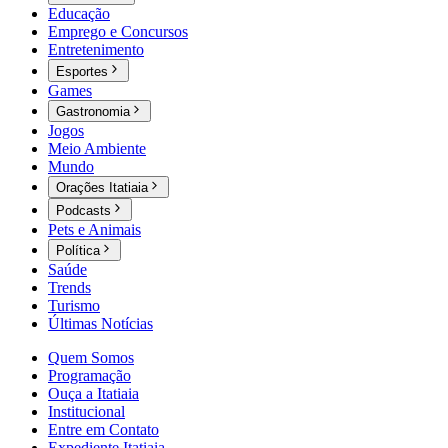
Educação
Emprego e Concursos
Entretenimento
Esportes
Games
Gastronomia
Jogos
Meio Ambiente
Mundo
Orações Itatiaia
Podcasts
Pets e Animais
Política
Saúde
Trends
Turismo
Últimas Notícias
Quem Somos
Programação
Ouça a Itatiaia
Institucional
Entre em Contato
Expediente Itatiaia