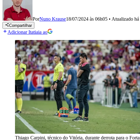
Por
Nuno Krause
18/07/2024 às 06h05
•
Atualizado
há
Compartilhar
Adicionar Itatiaia ao
Thiago Carpini, técnico do Vitória, durante derrota para o Forta