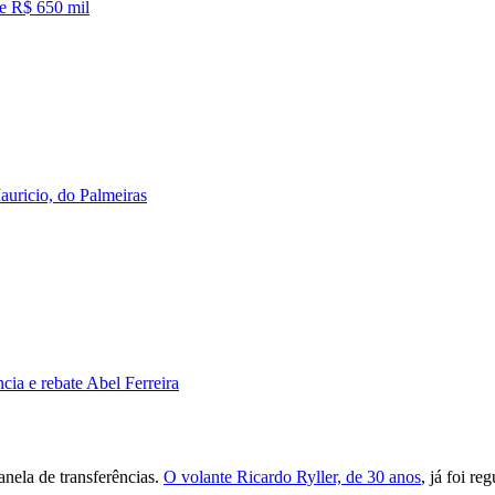
de R$ 650 mil
auricio, do Palmeiras
ia e rebate Abel Ferreira
nela de transferências.
O volante Ricardo Ryller, de 30 anos
, já foi r