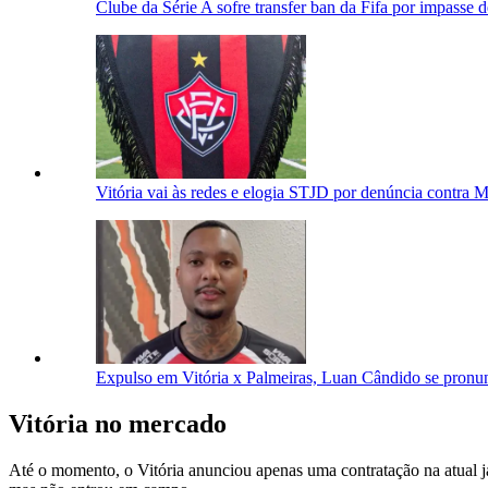
Clube da Série A sofre transfer ban da Fifa por impasse 
Vitória vai às redes e elogia STJD por denúncia contra M
Expulso em Vitória x Palmeiras, Luan Cândido se pronunc
Vitória no mercado
Até o momento, o Vitória anunciou apenas uma contratação na atual ja