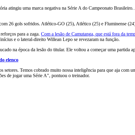
Vitória atingiu uma marca negativa na Série A do Campeonato Brasileiro.
com 26 gols sofridos. Atlético-GO (25), Atlético (25) e Fluminense (2
 reforços para a zaga.
Com a lesão de Camutanga, que está fora da tem
inícius e o lateral-direito Willean Lepo se revezaram na função.
do na época da lesão do titular. Ele voltou a começar uma partida ape
do elenco
rsos setores. Temos cobrado muito nossa inteligência para que aja com 
ões de jogar uma Série A", pontuou o treinador.