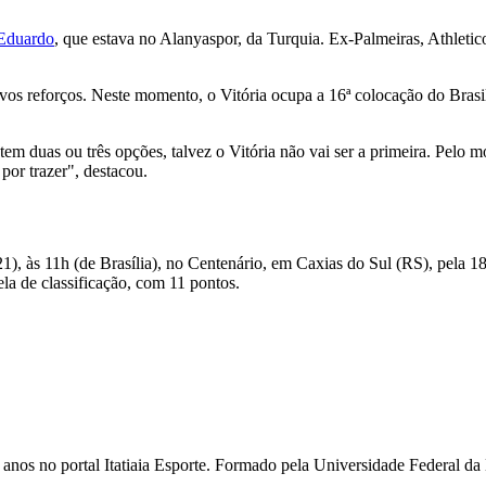
 Eduardo
, que estava no Alanyaspor, da Turquia. Ex-Palmeiras, Athlet
 novos reforços. Neste momento, o Vitória ocupa a 16ª colocação do Bra
 tem duas ou três opções, talvez o Vitória não vai ser a primeira. Pelo
por trazer", destacou.
 às 11h (de Brasília), no Centenário, em Caxias do Sul (RS), pela 18ª
la de classificação, com 11 pontos.
ois anos no portal Itatiaia Esporte. Formado pela Universidade Federa