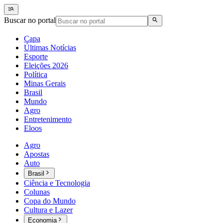
Buscar no portal
Capa
Últimas Notícias
Esporte
Eleições 2026
Política
Minas Gerais
Brasil
Mundo
Agro
Entretenimento
Eloos
Agro
Apostas
Auto
Brasil
Ciência e Tecnologia
Colunas
Copa do Mundo
Cultura e Lazer
Economia