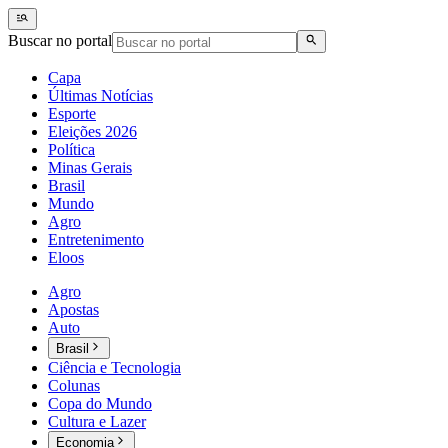
Buscar no portal
Capa
Últimas Notícias
Esporte
Eleições 2026
Política
Minas Gerais
Brasil
Mundo
Agro
Entretenimento
Eloos
Agro
Apostas
Auto
Brasil
Ciência e Tecnologia
Colunas
Copa do Mundo
Cultura e Lazer
Economia