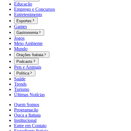
Educação
Emprego e Concursos
Entretenimento
Esportes
Games
Gastronomia
Jogos
Meio Ambiente
Mundo
Orações Itatiaia
Podcasts
Pets e Animais
Política
Saúde
Trends
Turismo
Últimas Notícias
Quem Somos
Programação
Ouça a Itatiaia
Institucional
Entre em Contato
Expediente Itatiaia