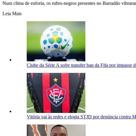
Num clima de euforia, os rubro-negros presentes no Barradão vibrara
Leia Mais
Clube da Série A sofre transfer ban da Fifa por impasse 
Vitória vai às redes e elogia STJD por denúncia contra M