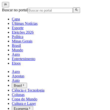
Buscar no portal
Capa
Últimas Notícias
Esporte
Eleições 2026
Política
Minas Gerais
Brasil
Mundo
Agro
Entretenimento
Eloos
Agro
Apostas
Auto
Brasil
Ciência e Tecnologia
Colunas
Copa do Mundo
Cultura e Lazer
Economia