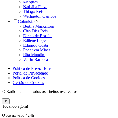
Marques
Nathália Fiuza
Thiago Reis
Wellington Campos
Colunistas
Bertha Maakaroun
Ciro Dias Reis
Direto de Brasília
Edilene Lopes
Eduardo Costa
Poder em Minas
Rita Mundim
Valdir Barbosa
Política de Privacidade
Portal de Privacidade
Política de Cookies
Gestão de Cookies
© Rádio Itatiaia. Todos os direitos reservados.
Tocando agora!
Ouça ao vivo
/
24h