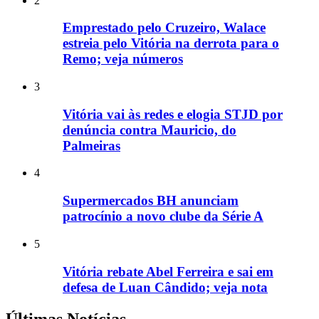
2
Emprestado pelo Cruzeiro, Walace
estreia pelo Vitória na derrota para o
Remo; veja números
3
Vitória vai às redes e elogia STJD por
denúncia contra Mauricio, do
Palmeiras
4
Supermercados BH anunciam
patrocínio a novo clube da Série A
5
Vitória rebate Abel Ferreira e sai em
defesa de Luan Cândido; veja nota
Últimas Notícias