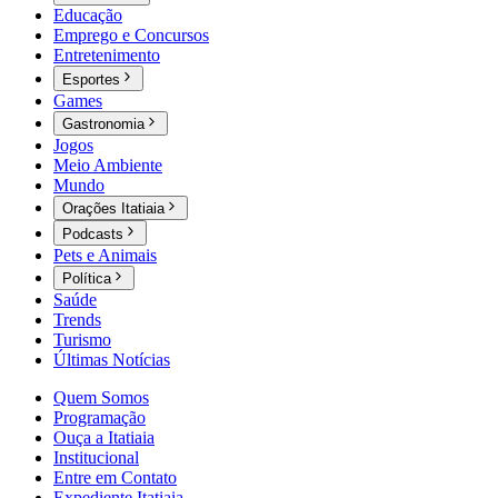
Educação
Emprego e Concursos
Entretenimento
Esportes
Games
Gastronomia
Jogos
Meio Ambiente
Mundo
Orações Itatiaia
Podcasts
Pets e Animais
Política
Saúde
Trends
Turismo
Últimas Notícias
Quem Somos
Programação
Ouça a Itatiaia
Institucional
Entre em Contato
Expediente Itatiaia