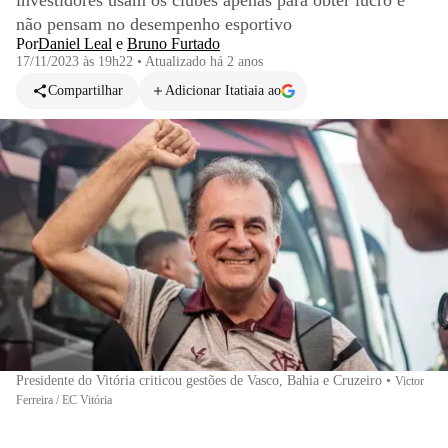
investidores usam os clubes apenas para obter lucro e
não pensam no desempenho esportivo
Por
Daniel Leal
e
Bruno Furtado
17/11/2023 às 19h22
•
Atualizado
há 2 anos
Compartilhar
Adicionar Itatiaia ao
Presidente do Vitória criticou gestões de Vasco, Bahia e Cruzeiro
•
Victor
Ferreira / EC Vitória