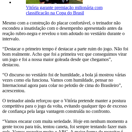
Vitória garante premiação milionária com
classificação na Copa do Brasil
Mesmo com a construção do placar confortável, o treinador não
escondeu a insatisfação com o desempenho apresentado antes da
reação rubro-negra e revelou o tom adotado no vestiário durante o
intervalo.
“Destacar o primeiro tempo é destacar a parte ruim do jogo. Não foi
bom realmente. Acho que foi a primeira vez que conseguimos virar
um jogo e foi a nossa maior goleada desde que chegamos”,
destacou.
“O discurso no vestiário foi de humildade, a bola já mostrou várias
vezes como ela funciona. Vamos com humildade, pensar no
Internacional agora para colar no pelotão de cima do Brasileiro”,
acrescentou.
O treinador ainda reforçou que o Vitória pretende manter a postura
competitiva para o jogo da volta, evitando qualquer tipo de excesso
de confiança pela larga vantagem construída no confronto.
“Vamos encarar com muita seriedade. Hoje em nenhum momento a
gente tocou para trás, tentou caneta, foi sempre tentando fazer mais
gols. Vamos respeitar muito o ABC. A maior forma de respeitar é