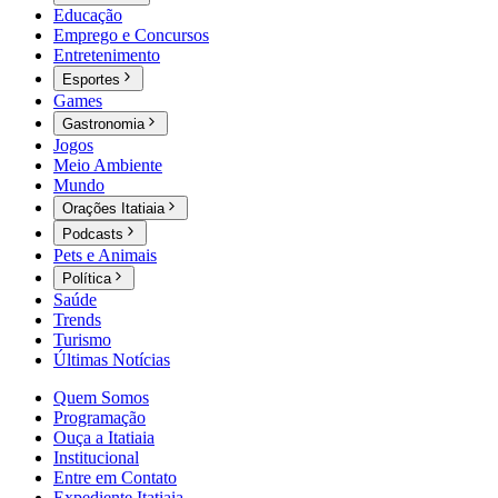
Educação
Emprego e Concursos
Entretenimento
Esportes
Games
Gastronomia
Jogos
Meio Ambiente
Mundo
Orações Itatiaia
Podcasts
Pets e Animais
Política
Saúde
Trends
Turismo
Últimas Notícias
Quem Somos
Programação
Ouça a Itatiaia
Institucional
Entre em Contato
Expediente Itatiaia