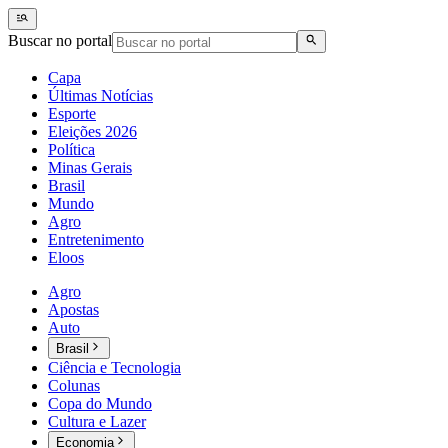
Buscar no portal
Capa
Últimas Notícias
Esporte
Eleições 2026
Política
Minas Gerais
Brasil
Mundo
Agro
Entretenimento
Eloos
Agro
Apostas
Auto
Brasil
Ciência e Tecnologia
Colunas
Copa do Mundo
Cultura e Lazer
Economia