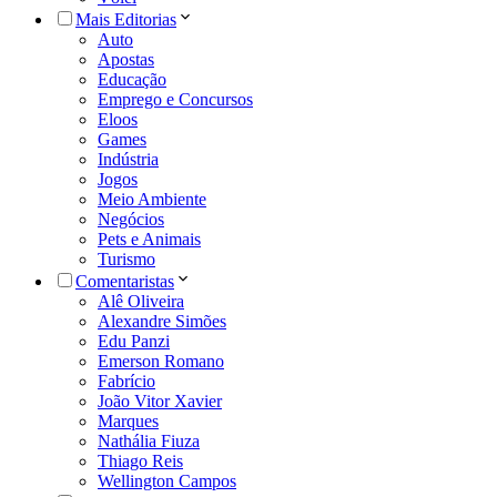
Mais Editorias
Auto
Apostas
Educação
Emprego e Concursos
Eloos
Games
Indústria
Jogos
Meio Ambiente
Negócios
Pets e Animais
Turismo
Comentaristas
Alê Oliveira
Alexandre Simões
Edu Panzi
Emerson Romano
Fabrício
João Vitor Xavier
Marques
Nathália Fiuza
Thiago Reis
Wellington Campos