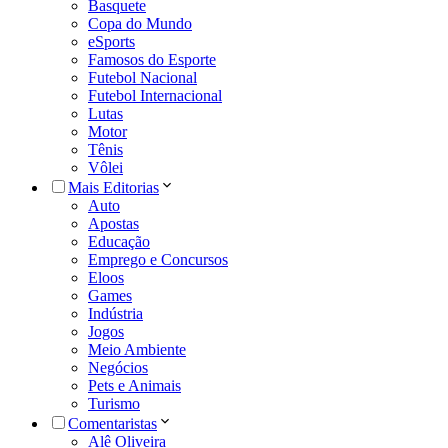
Basquete
Copa do Mundo
eSports
Famosos do Esporte
Futebol Nacional
Futebol Internacional
Lutas
Motor
Tênis
Vôlei
Mais Editorias
Auto
Apostas
Educação
Emprego e Concursos
Eloos
Games
Indústria
Jogos
Meio Ambiente
Negócios
Pets e Animais
Turismo
Comentaristas
Alê Oliveira