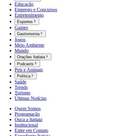
Educação
Emprego e Concursos
Entretenimento
Esportes
Games
Gastronomia
Jogos
Meio Ambiente
Mundo
Orações Itatiaia
Podcasts
Pets e Animais
Política
Saúde
Trends
Turismo
Últimas Notícias
Quem Somos
Programação
Ouça a Itatiaia
Institucional
Entre em Contato
Expediente Itatiaia