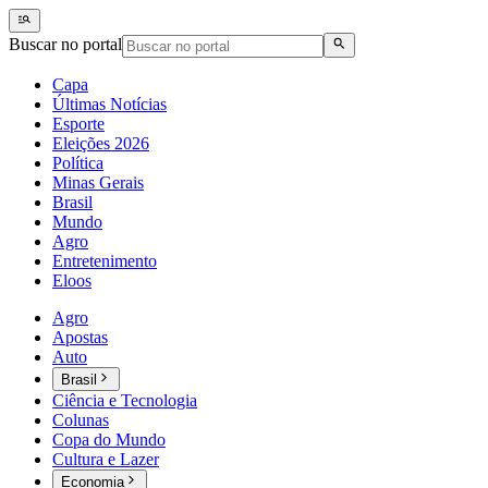
Buscar no portal
Capa
Últimas Notícias
Esporte
Eleições 2026
Política
Minas Gerais
Brasil
Mundo
Agro
Entretenimento
Eloos
Agro
Apostas
Auto
Brasil
Ciência e Tecnologia
Colunas
Copa do Mundo
Cultura e Lazer
Economia