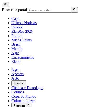
Buscar no portal
Capa
Últimas Notícias
Esporte
Eleições 2026
Política
Minas Gerais
Brasil
Mundo
Agro
Entretenimento
Eloos
Agro
Apostas
Auto
Brasil
Ciência e Tecnologia
Colunas
Copa do Mundo
Cultura e Lazer
Economia