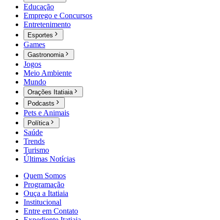
Educação
Emprego e Concursos
Entretenimento
Esportes
Games
Gastronomia
Jogos
Meio Ambiente
Mundo
Orações Itatiaia
Podcasts
Pets e Animais
Política
Saúde
Trends
Turismo
Últimas Notícias
Quem Somos
Programação
Ouça a Itatiaia
Institucional
Entre em Contato
Expediente Itatiaia