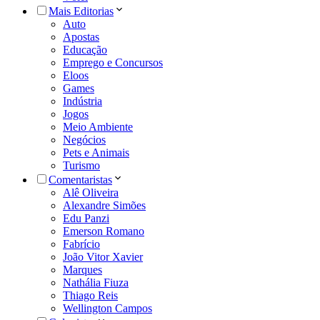
Mais Editorias
Auto
Apostas
Educação
Emprego e Concursos
Eloos
Games
Indústria
Jogos
Meio Ambiente
Negócios
Pets e Animais
Turismo
Comentaristas
Alê Oliveira
Alexandre Simões
Edu Panzi
Emerson Romano
Fabrício
João Vitor Xavier
Marques
Nathália Fiuza
Thiago Reis
Wellington Campos