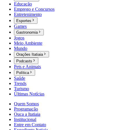
Educação
Emprego e Concursos
Entretenimento
Esportes
Games
Gastronomia
Jogos
Meio Ambiente
Mundo
Orações Itatiaia
Podcasts
Pets e Animais
Política
Saúde
Trends
Turismo
Últimas Notícias
Quem Somos
Programação
Ouça a Itatiaia
Institucional
Entre em Contato
Expediente Itatiaia