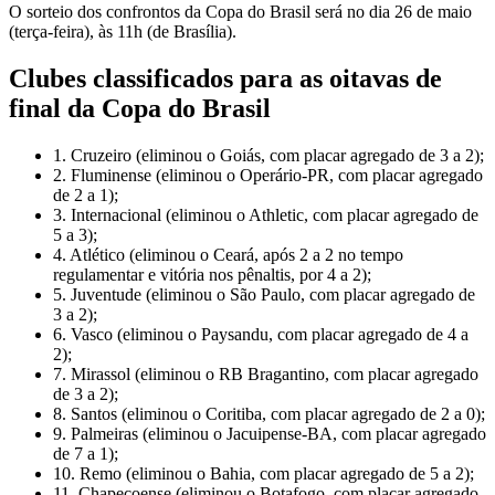
O sorteio dos confrontos da Copa do Brasil será no dia 26 de maio
(terça-feira), às 11h (de Brasília).
Clubes classificados para as oitavas de
final da Copa do Brasil
1. Cruzeiro (eliminou o Goiás, com placar agregado de 3 a 2);
2. Fluminense (eliminou o Operário-PR, com placar agregado
de 2 a 1);
3. Internacional (eliminou o Athletic, com placar agregado de
5 a 3);
4. Atlético (eliminou o Ceará, após 2 a 2 no tempo
regulamentar e vitória nos pênaltis, por 4 a 2);
5. Juventude (eliminou o São Paulo, com placar agregado de
3 a 2);
6. Vasco (eliminou o Paysandu, com placar agregado de 4 a
2);
7. Mirassol (eliminou o RB Bragantino, com placar agregado
de 3 a 2);
8. Santos (eliminou o Coritiba, com placar agregado de 2 a 0);
9. Palmeiras (eliminou o Jacuipense-BA, com placar agregado
de 7 a 1);
10. Remo (eliminou o Bahia, com placar agregado de 5 a 2);
11. Chapecoense (eliminou o Botafogo, com placar agregado