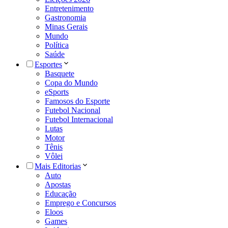
Entretenimento
Gastronomia
Minas Gerais
Mundo
Política
Saúde
Esportes
Basquete
Copa do Mundo
eSports
Famosos do Esporte
Futebol Nacional
Futebol Internacional
Lutas
Motor
Tênis
Vôlei
Mais Editorias
Auto
Apostas
Educação
Emprego e Concursos
Eloos
Games