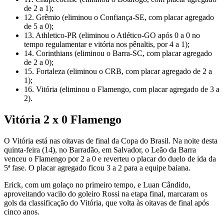
de 2 a 1);
12. Grêmio (eliminou o Confiança-SE, com placar agregado
de 5 a 0);
13. Athletico-PR (eliminou o Atlético-GO após 0 a 0 no
tempo regulamentar e vitória nos pênaltis, por 4 a 1);
14. Corinthians (eliminou o Barra-SC, com placar agregado
de 2 a 0);
15. Fortaleza (eliminou o CRB, com placar agregado de 2 a
1);
16. Vitória (eliminou o Flamengo, com placar agregado de 3 a
2).
Vitória 2 x 0 Flamengo
O Vitória está nas oitavas de final da Copa do Brasil. Na noite desta
quinta-feira (14), no Barradão, em Salvador, o Leão da Barra
venceu o Flamengo por 2 a 0 e reverteu o placar do duelo de ida da
5ª fase. O placar agregado ficou 3 a 2 para a equipe baiana.
Erick, com um golaço no primeiro tempo, e Luan Cândido,
aproveitando vacilo do goleiro Rossi na etapa final, marcaram os
gols da classificação do Vitória, que volta às oitavas de final após
cinco anos.