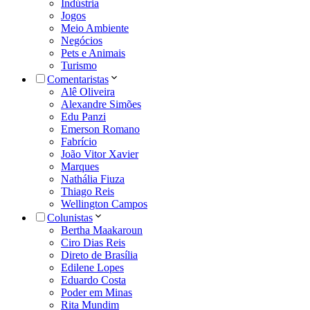
Indústria
Jogos
Meio Ambiente
Negócios
Pets e Animais
Turismo
Comentaristas
Alê Oliveira
Alexandre Simões
Edu Panzi
Emerson Romano
Fabrício
João Vitor Xavier
Marques
Nathália Fiuza
Thiago Reis
Wellington Campos
Colunistas
Bertha Maakaroun
Ciro Dias Reis
Direto de Brasília
Edilene Lopes
Eduardo Costa
Poder em Minas
Rita Mundim