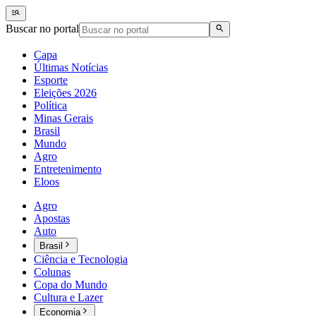
Buscar no portal
Capa
Últimas Notícias
Esporte
Eleições 2026
Política
Minas Gerais
Brasil
Mundo
Agro
Entretenimento
Eloos
Agro
Apostas
Auto
Brasil
Ciência e Tecnologia
Colunas
Copa do Mundo
Cultura e Lazer
Economia