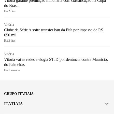
Vitória garante premiação milionária com classificação na Copa
do Brasil
Há 2 dias
Vitória
Clube da Série A sofre transfer ban da Fifa por impasse de R$
650 mil
Há 3 dias
Vitória
Vitória vai às redes e elogia STJD por denúncia contra Mauricio,
do Palmeiras
Há 1 semana
GRUPO ITATIAIA
ITATIAIA