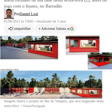
atleta formado na sua base nesta sexta-feira (2), antes do
jogo com o Ituano, no Barradão
Por
Daniel Leal
01/06/2023 às 15h05
•
Atualizado
há 3 anos
Compartilhar
Adicionar Itatiaia ao
Imagem ilustra o projeto do Bar do Vampeta, que será inagurado nesta
sexta-feira
•
Vitória/Divulgação