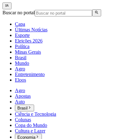
Buscar no portal
Capa
Últimas Notícias
Esporte
Eleições 2026
Política
Minas Gerais
Brasil
Mundo
Agro
Entretenimento
Eloos
Agro
Apostas
Auto
Brasil
Ciência e Tecnologia
Colunas
Copa do Mundo
Cultura e Lazer
Economia