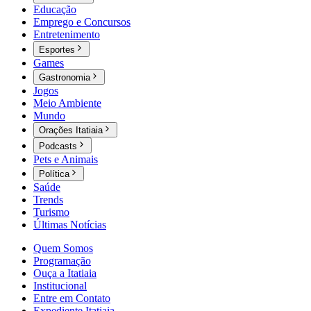
Educação
Emprego e Concursos
Entretenimento
Esportes
Games
Gastronomia
Jogos
Meio Ambiente
Mundo
Orações Itatiaia
Podcasts
Pets e Animais
Política
Saúde
Trends
Turismo
Últimas Notícias
Quem Somos
Programação
Ouça a Itatiaia
Institucional
Entre em Contato
Expediente Itatiaia