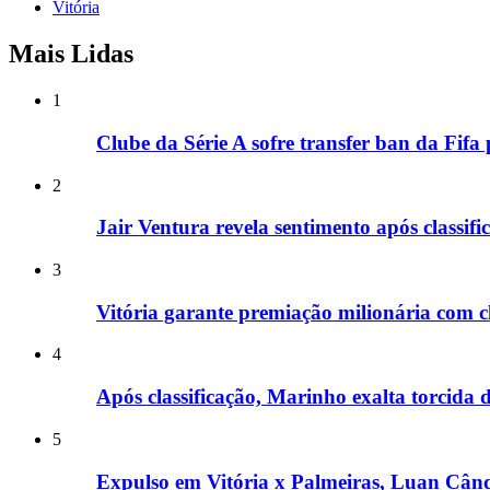
Vitória
Mais Lidas
1
Clube da Série A sofre transfer ban da Fifa
2
Jair Ventura revela sentimento após classif
3
Vitória garante premiação milionária com c
4
Após classificação, Marinho exalta torcida do
5
Expulso em Vitória x Palmeiras, Luan Cândi