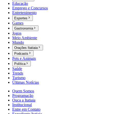
Educação
Emprego e Concursos
Entretenimento
Esportes
Games
Gastronomia
Jogos
Meio Ambiente
Mundo
Orações Itatiaia
Podcasts
Pets e Animais
Política
Saúde
Trends
Turismo
Últimas Notícias
Quem Somos
Programação
Ouça a Itatiaia
Institucional
Entre em Contato
Expediente Itatiaia