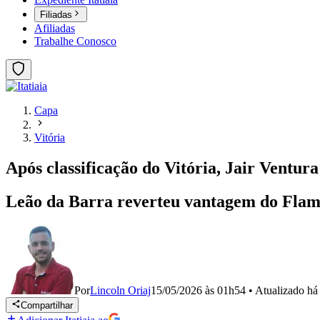
Filiadas
Afiliadas
Trabalhe Conosco
Capa
Vitória
Após classificação do Vitória, Jair Ventu
Leão da Barra reverteu vantagem do Flam
Por
Lincoln Oriaj
15/05/2026 às 01h54
•
Atualizado
há
Compartilhar