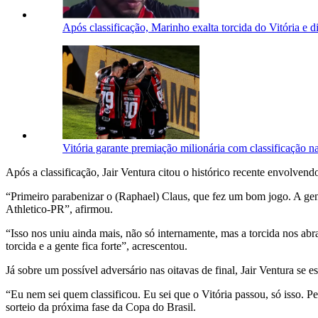
Após classificação, Marinho exalta torcida do Vitória e di
Vitória garante premiação milionária com classificação n
Após a classificação, Jair Ventura citou o histórico recente envolvend
“Primeiro parabenizar o (Raphael) Claus, que fez um bom jogo. A gent
Athletico-PR”, afirmou.
“Isso nos uniu ainda mais, não só internamente, mas a torcida nos abra
torcida e a gente fica forte”, acrescentou.
Já sobre um possível adversário nas oitavas de final, Jair Ventura s
“Eu nem sei quem classificou. Eu sei que o Vitória passou, só isso. P
sorteio da próxima fase da Copa do Brasil.