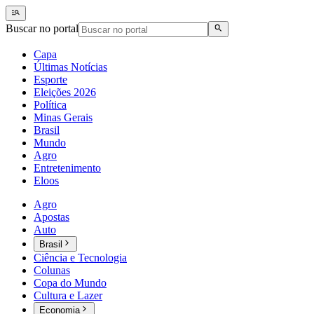
Buscar no portal
Capa
Últimas Notícias
Esporte
Eleições 2026
Política
Minas Gerais
Brasil
Mundo
Agro
Entretenimento
Eloos
Agro
Apostas
Auto
Brasil
Ciência e Tecnologia
Colunas
Copa do Mundo
Cultura e Lazer
Economia