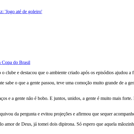
z: 'Jogo até de goleiro'
a Copa do Brasil
o o clube e destacou que o ambiente criado após os episódios ajudou a fo
e sabe o que a gente passou, teve uma comoção muito grande de a gente
ços e a gente não é bobo. E juntos, unidos, a gente é muito mais forte. E
e esquivou da pergunta e evitou projeções e afirmou que sequer acompanh
elo amor de Deus, já tomei dois dipirona. Só espero que aquela mãozinh