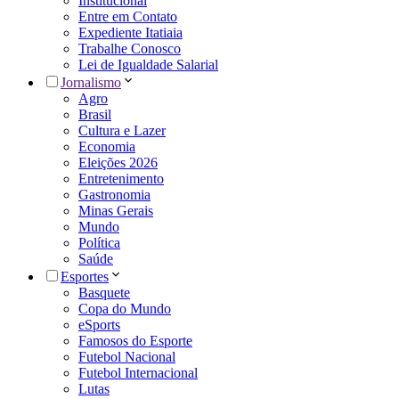
Institucional
Entre em Contato
Expediente Itatiaia
Trabalhe Conosco
Lei de Igualdade Salarial
Jornalismo
Agro
Brasil
Cultura e Lazer
Economia
Eleições 2026
Entretenimento
Gastronomia
Minas Gerais
Mundo
Política
Saúde
Esportes
Basquete
Copa do Mundo
eSports
Famosos do Esporte
Futebol Nacional
Futebol Internacional
Lutas