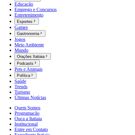
Educação
Emprego e Concursos
Entretenimento
Esportes
Games
Gastronomia
Jogos
Meio Ambiente
Mundo
Orações Itatiaia
Podcasts
Pets e Animais
Política
Saúde
Trends
Turismo
Últimas Notícias
Quem Somos
Programação
Ouça a Itatiaia
Institucional
Entre em Contato
Expediente Itatiaia