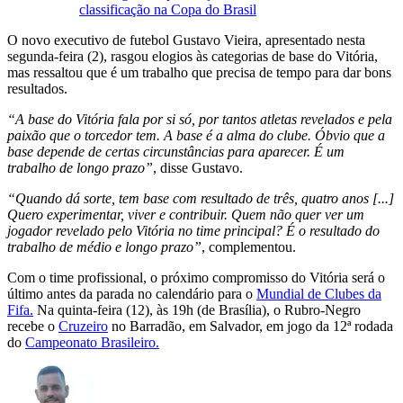
classificação na Copa do Brasil
O novo executivo de futebol Gustavo Vieira, apresentado nesta
segunda-feira (2), rasgou elogios às categorias de base do Vitória,
mas ressaltou que é um trabalho que precisa de tempo para dar bons
resultados.
“A base do Vitória fala por si só, por tantos atletas revelados e pela
paixão que o torcedor tem. A base é a alma do clube. Óbvio que a
base depende de certas circunstâncias para aparecer. É um
trabalho de longo prazo”
, disse Gustavo.
“Quando dá sorte, tem base com resultado de três, quatro anos [...]
Quero experimentar, viver e contribuir. Quem não quer ver um
jogador revelado pelo Vitória no time principal? É o resultado do
trabalho de médio e longo prazo”
, complementou.
Com o time profissional, o próximo compromisso do Vitória será o
último antes da parada no calendário para o
Mundial de Clubes da
Fifa.
Na quinta-feira (12), às 19h (de Brasília), o Rubro-Negro
recebe o
Cruzeiro
no Barradão, em Salvador, em jogo da 12ª rodada
do
Campeonato Brasileiro.