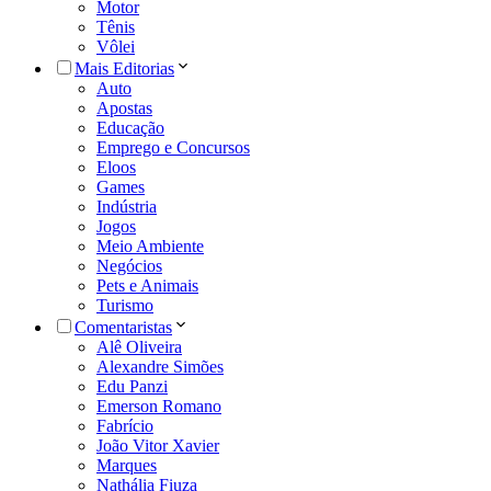
Motor
Tênis
Vôlei
Mais Editorias
Auto
Apostas
Educação
Emprego e Concursos
Eloos
Games
Indústria
Jogos
Meio Ambiente
Negócios
Pets e Animais
Turismo
Comentaristas
Alê Oliveira
Alexandre Simões
Edu Panzi
Emerson Romano
Fabrício
João Vitor Xavier
Marques
Nathália Fiuza