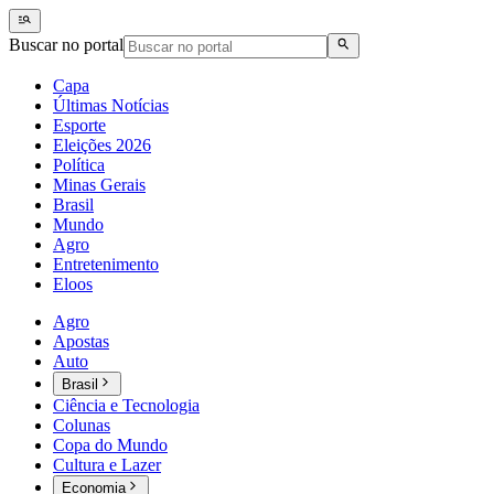
Buscar no portal
Capa
Últimas Notícias
Esporte
Eleições 2026
Política
Minas Gerais
Brasil
Mundo
Agro
Entretenimento
Eloos
Agro
Apostas
Auto
Brasil
Ciência e Tecnologia
Colunas
Copa do Mundo
Cultura e Lazer
Economia