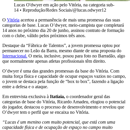
Lucas O'dwyer em ação pelo Vitória, na categoria sub-
14
•
Reprodução/Redes Sociais/@lucas.odwyer12
O
Vitória
acertou a permanência de mais uma promessa das suas
categorias de base. Lucas O’dwyer, meio-campista que completará
14 anos no próximo dia 20 de junho, assinou contrato de formação
com o clube, válido pelos próximos três anos.
Destaque da “Fábrica de Talentos”, a jovem promessa optou por
permanecer no Leão da Barra, mesmo diante de uma proposta do
Internacional.
O meia, inclusive, posou para foto no Barradão, algo
que normalmente apenas atletas profissionais têm direito.
O’dwyer é uma das grandes promessas da base do Vitória. Com
muita força física e capacidade de ocupar espaços vazios no campo,
o jovem se destaca pela função de “box to box”, fazendo a ligação
entre a defesa e o ataque.
Em entrevista exclusiva à
Itatiaia,
o coordenador geral das
categorias de base do Vitória, Ricardo Amadeu, elogiou o potencial
do jogador, destacou o processo de desenvolvimento e revelou que
O’dwyer tem o perfil que se encaixa no Vitória.
“Lucas é um menino com muito potencial, que está com uma
capacidade física e de ocupação de espaço no campo muito