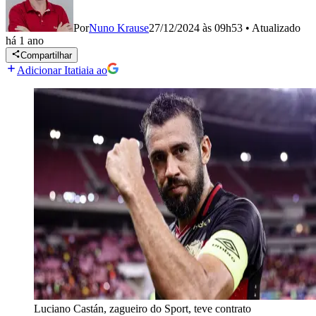
Por
Nuno Krause
27/12/2024 às 09h53
•
Atualizado
há 1 ano
Compartilhar
Adicionar Itatiaia ao
Luciano Castán, zagueiro do Sport, teve contrato