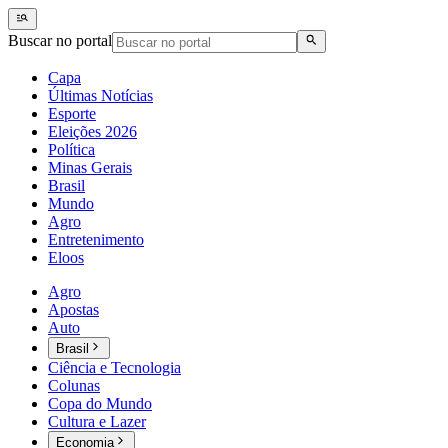
Buscar no portal
Capa
Últimas Notícias
Esporte
Eleições 2026
Política
Minas Gerais
Brasil
Mundo
Agro
Entretenimento
Eloos
Agro
Apostas
Auto
Brasil
Ciência e Tecnologia
Colunas
Copa do Mundo
Cultura e Lazer
Economia