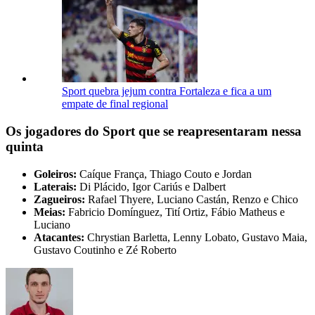
Sport quebra jejum contra Fortaleza e fica a um
empate de final regional
Os jogadores do Sport que se reapresentaram nessa
quinta
Goleiros:
Caíque França, Thiago Couto e Jordan
Laterais:
Di Plácido, Igor Cariús e Dalbert
Zagueiros:
Rafael Thyere, Luciano Castán, Renzo e Chico
Meias:
Fabricio Domínguez, Tití Ortiz, Fábio Matheus e
Luciano
Atacantes:
Chrystian Barletta, Lenny Lobato, Gustavo Maia,
Gustavo Coutinho e Zé Roberto