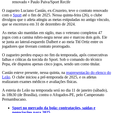
renovado
•
Paulo Paiva/Sport Recife
O zagueiro Luciano Castán, ex-Cruzeiro, teve o contrato renovado
com o
Sport
até o fim de 2025. Nessa quinta-feira (26), o clube
divulgou que o atleta atingiu as metas estipuladas no antigo vínculo,
que se encerrava em 31 de dezembro de 2024.
As metas são mantidas em sigilo, mas o veterano completou 47
jogos com a camisa rubro-negra nesse ano e marcou dois gols. Ele
se junta ao lateral-esquerdo Dalbert e ao meia Tití Ortiz entre os
jogadores que tiveram contrato prorrogado.
O zagueiro perdeu espaço no fim da temporada, após consecutivas
falhas e críticas da torcida do Sport. Sob o comando do técnico
Pepa, ele disputou apenas cinco jogos, sendo um como titular.
Castán esteve presente, nessa quinta, na
reapresentação do elenco do
Leão
. O clube iniciou a pré-temporada de 2025, e os atletas
realizaram exames médicos e avaliações físicas.
A estreia do Leão na temporada será no dia 11 de janeiro (sábado),
às 18h30 (de Brasília), contra o Afogados-PE, pelo Campeonato
Pernambucano.
Sport no mercado da bola: contratações, saídas e
negociações para 2025