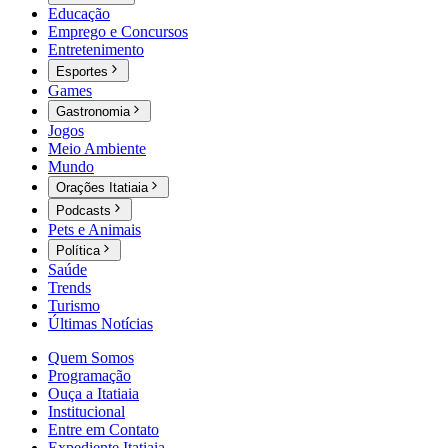
Educação
Emprego e Concursos
Entretenimento
Esportes
Games
Gastronomia
Jogos
Meio Ambiente
Mundo
Orações Itatiaia
Podcasts
Pets e Animais
Política
Saúde
Trends
Turismo
Últimas Notícias
Quem Somos
Programação
Ouça a Itatiaia
Institucional
Entre em Contato
Expediente Itatiaia