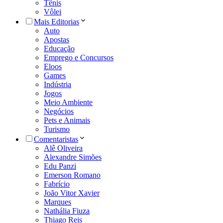
Tênis
Vôlei
Mais Editorias
Auto
Apostas
Educação
Emprego e Concursos
Eloos
Games
Indústria
Jogos
Meio Ambiente
Negócios
Pets e Animais
Turismo
Comentaristas
Alê Oliveira
Alexandre Simões
Edu Panzi
Emerson Romano
Fabrício
João Vitor Xavier
Marques
Nathália Fiuza
Thiago Reis