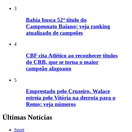
3
Bahia busca 52º título do
Campeonato Baiano; veja ranking
atualizado de campeões
4
CBF cita Atlético ao reconhecer títulos
do CRB, que se torna o maior
campeão alagoano
5
Emprestado pelo Cruzeiro, Walace
estreia pelo Vitória na derrota para o
Remo; veja números
Últimas Notícias
Sport