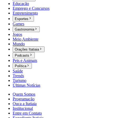
Educação
Emprego e Concursos
Entretenimento
Esportes
Games
Gastronomia
Jogos
Meio Ambiente
Mundo
Orações Itatiaia
Podcasts
Pets e Animais
Política
Saúde
Trends
Turismo
Últimas Notícias
Quem Somos
Programação
Ouça a Itatiaia
Institucional
Entre em Contato
Expediente Itatiaia