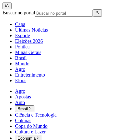
Buscar no portal
Capa
Últimas Notícias
Esporte
Eleições 2026
Política
Minas Gerais
Brasil
Mundo
Agro
Entretenimento
Eloos
Agro
Apostas
Auto
Brasil
Ciência e Tecnologia
Colunas
Copa do Mundo
Cultura e Lazer
Economia