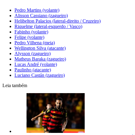
Pedro Martins (volante)
Alisson Cassiano (zagueiro)
Helibelton Palacios (lateral-direito / Cruzeiro)
Riquelme (lateral-esquerdo / Vasco)
Fabinho (volante)
Felipe (volante)
Pedro Vilhena (meia)
Wellington Silva (atacante)
Alysson (zagueiro)
Matheus Baraka (zagueiro)
Lucas André (volante)
Paulinho (atacante)
Luciano Castán (zagueiro)
Leia também