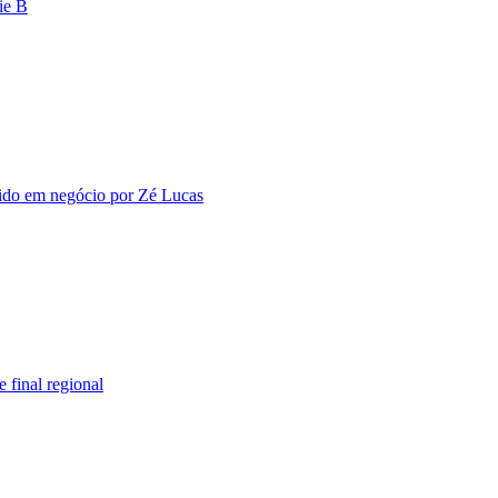
ie B
vido em negócio por Zé Lucas
 final regional