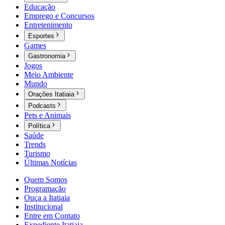
Educação
Emprego e Concursos
Entretenimento
Esportes
Games
Gastronomia
Jogos
Meio Ambiente
Mundo
Orações Itatiaia
Podcasts
Pets e Animais
Política
Saúde
Trends
Turismo
Últimas Notícias
Quem Somos
Programação
Ouça a Itatiaia
Institucional
Entre em Contato
Expediente Itatiaia