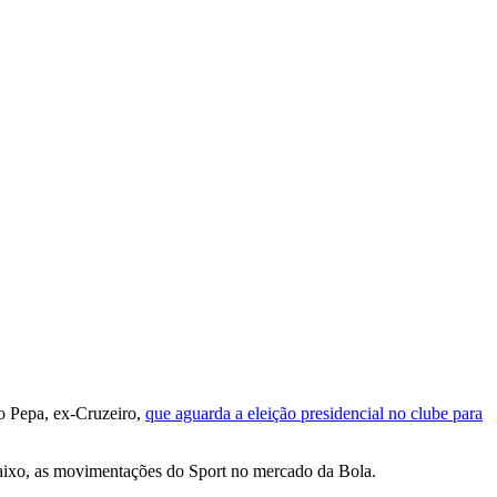
o Pepa, ex-Cruzeiro,
que aguarda a eleição presidencial no clube para
baixo, as movimentações do Sport no mercado da Bola.