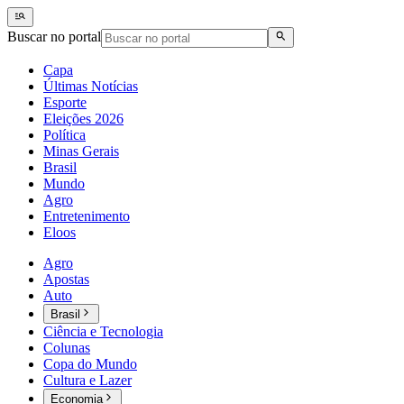
Buscar no portal
Capa
Últimas Notícias
Esporte
Eleições 2026
Política
Minas Gerais
Brasil
Mundo
Agro
Entretenimento
Eloos
Agro
Apostas
Auto
Brasil
Ciência e Tecnologia
Colunas
Copa do Mundo
Cultura e Lazer
Economia