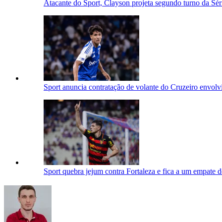
Atacante do Sport, Clayson projeta segundo turno da Sér
Sport anuncia contratação de volante do Cruzeiro envol
Sport quebra jejum contra Fortaleza e fica a um empate de