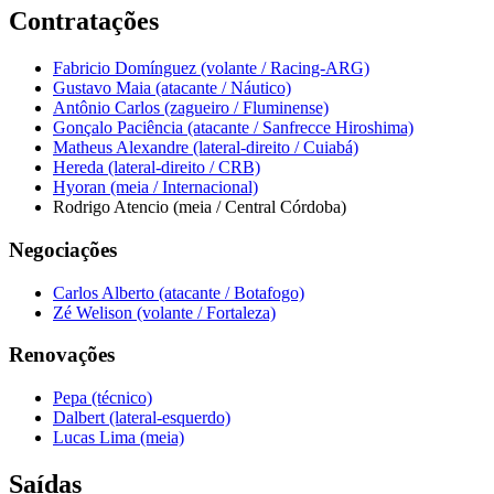
Contratações
Fabricio Domínguez (volante / Racing-ARG)
Gustavo Maia (atacante / Náutico)
Antônio Carlos (zagueiro / Fluminense)
Gonçalo Paciência (atacante / Sanfrecce Hiroshima)
Matheus Alexandre (lateral-direito / Cuiabá)
Hereda (lateral-direito / CRB)
Hyoran (meia / Internacional)
Rodrigo Atencio (meia / Central Córdoba)
Negociações
Carlos Alberto (atacante / Botafogo)
Zé Welison (volante / Fortaleza)
Renovações
Pepa (técnico)
Dalbert (lateral-esquerdo)
Lucas Lima (meia)
Saídas