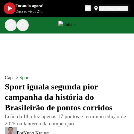
Tocando agora!
Belo Horizonte
Ouça ao vivo
/
24h
Capa
Sport
Sport iguala segunda pior
campanha da história do
Brasileirão de pontos corridos
Leão da Ilha fez apenas 17 pontos e terminou edição de
2025 na lanterna da competição
Por
Nuno Krause