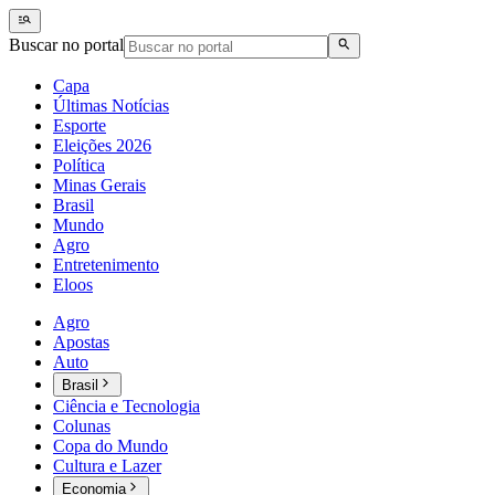
Buscar no portal
Capa
Últimas Notícias
Esporte
Eleições 2026
Política
Minas Gerais
Brasil
Mundo
Agro
Entretenimento
Eloos
Agro
Apostas
Auto
Brasil
Ciência e Tecnologia
Colunas
Copa do Mundo
Cultura e Lazer
Economia