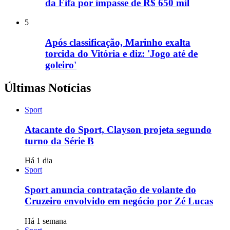
da Fifa por impasse de R$ 650 mil
5
Após classificação, Marinho exalta
torcida do Vitória e diz: 'Jogo até de
goleiro'
Últimas Notícias
Sport
Atacante do Sport, Clayson projeta segundo
turno da Série B
Há 1 dia
Sport
Sport anuncia contratação de volante do
Cruzeiro envolvido em negócio por Zé Lucas
Há 1 semana