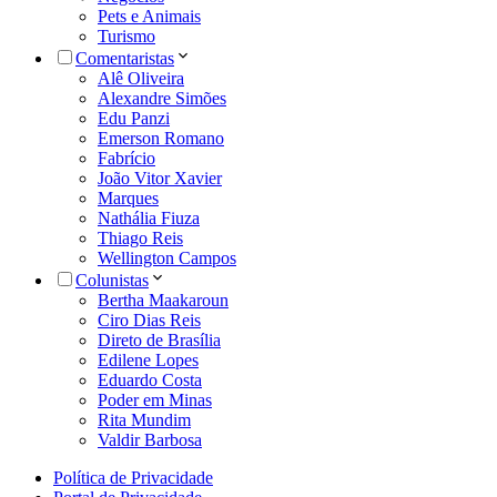
Pets e Animais
Turismo
Comentaristas
Alê Oliveira
Alexandre Simões
Edu Panzi
Emerson Romano
Fabrício
João Vitor Xavier
Marques
Nathália Fiuza
Thiago Reis
Wellington Campos
Colunistas
Bertha Maakaroun
Ciro Dias Reis
Direto de Brasília
Edilene Lopes
Eduardo Costa
Poder em Minas
Rita Mundim
Valdir Barbosa
Política de Privacidade