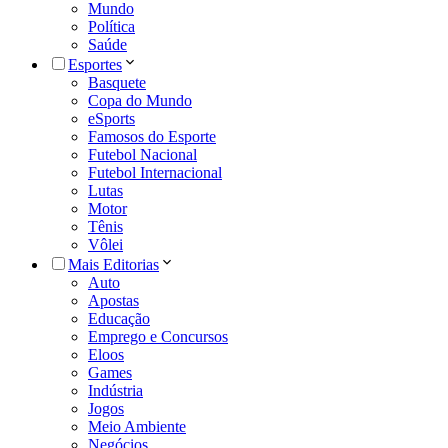
Mundo
Política
Saúde
Esportes
Basquete
Copa do Mundo
eSports
Famosos do Esporte
Futebol Nacional
Futebol Internacional
Lutas
Motor
Tênis
Vôlei
Mais Editorias
Auto
Apostas
Educação
Emprego e Concursos
Eloos
Games
Indústria
Jogos
Meio Ambiente
Negócios