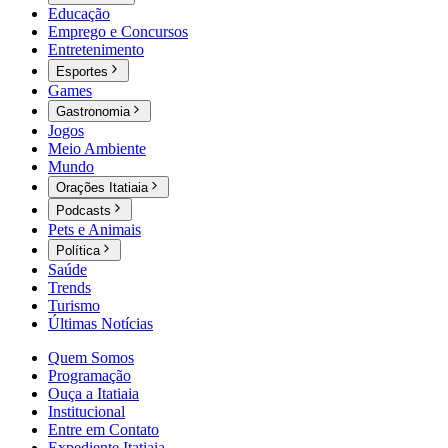
Educação
Emprego e Concursos
Entretenimento
Esportes
Games
Gastronomia
Jogos
Meio Ambiente
Mundo
Orações Itatiaia
Podcasts
Pets e Animais
Política
Saúde
Trends
Turismo
Últimas Notícias
Quem Somos
Programação
Ouça a Itatiaia
Institucional
Entre em Contato
Expediente Itatiaia