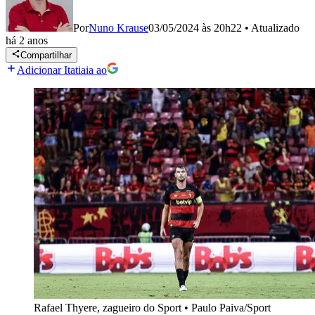
Por
Nuno Krause
03/05/2024 às 20h22
•
Atualizado
há 2 anos
Compartilhar
Adicionar Itatiaia ao
Rafael Thyere, zagueiro do Sport
•
Paulo Paiva/Sport