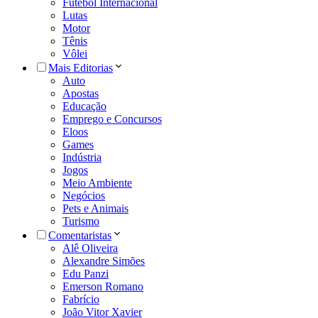
Futebol Internacional
Lutas
Motor
Tênis
Vôlei
Mais Editorias
Auto
Apostas
Educação
Emprego e Concursos
Eloos
Games
Indústria
Jogos
Meio Ambiente
Negócios
Pets e Animais
Turismo
Comentaristas
Alê Oliveira
Alexandre Simões
Edu Panzi
Emerson Romano
Fabrício
João Vitor Xavier