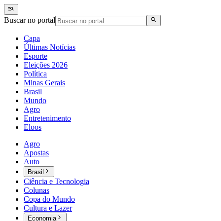
Buscar no portal
Capa
Últimas Notícias
Esporte
Eleições 2026
Política
Minas Gerais
Brasil
Mundo
Agro
Entretenimento
Eloos
Agro
Apostas
Auto
Brasil
Ciência e Tecnologia
Colunas
Copa do Mundo
Cultura e Lazer
Economia