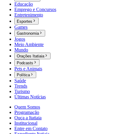
Educação
Emprego e Concursos
Entretenimento
Esportes
Games
Gastronomia
Jogos
Meio Ambiente
Mundo
Orações Itatiaia
Podcasts
Pets e Animais
Política
Saúde
Trends
Turismo
Últimas Notícias
Quem Somos
Programação
Ouça a Itatiaia
Institucional
Entre em Contato
Expediente Itatiaia