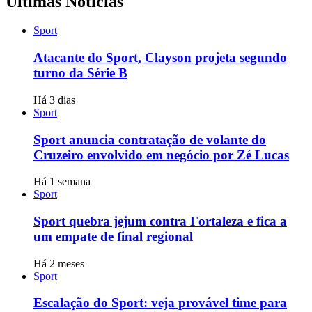
Últimas Notícias
Sport
Atacante do Sport, Clayson projeta segundo
turno da Série B
Há 3 dias
Sport
Sport anuncia contratação de volante do
Cruzeiro envolvido em negócio por Zé Lucas
Há 1 semana
Sport
Sport quebra jejum contra Fortaleza e fica a
um empate de final regional
Há 2 meses
Sport
Escalação do Sport: veja provável time para