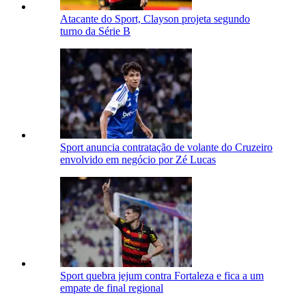
Atacante do Sport, Clayson projeta segundo
turno da Série B
Sport anuncia contratação de volante do Cruzeiro
envolvido em negócio por Zé Lucas
Sport quebra jejum contra Fortaleza e fica a um
empate de final regional