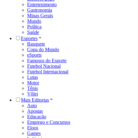
Entretenimento
Gastronomia
Minas Gerais
Mundo
Política
Saúde
Esportes
Basquete
Copa do Mundo
eSports
Famosos do Esporte
Futebol Nacional
Futebol Internacional
Lutas
Motor
Tênis
Vôlei
Mais Editorias
Auto
Apostas
Educação
Emprego e Concursos
Eloos
Games