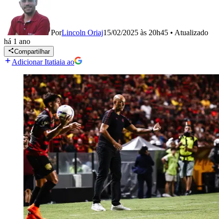
Por
Lincoln Oriaj
15/02/2025 às 20h45
•
Atualizado
há 1 ano
Compartilhar
Adicionar Itatiaia ao