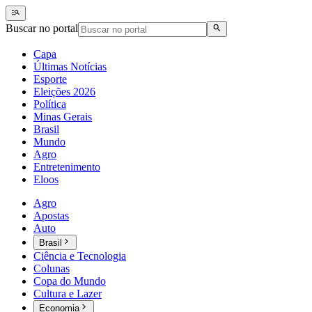
Buscar no portal
Capa
Últimas Notícias
Esporte
Eleições 2026
Política
Minas Gerais
Brasil
Mundo
Agro
Entretenimento
Eloos
Agro
Apostas
Auto
Brasil
Ciência e Tecnologia
Colunas
Copa do Mundo
Cultura e Lazer
Economia