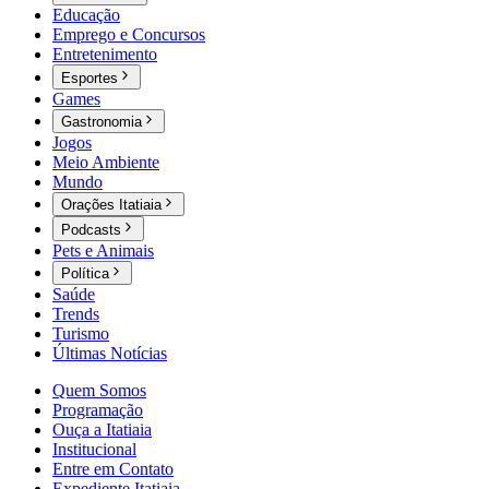
Educação
Emprego e Concursos
Entretenimento
Esportes
Games
Gastronomia
Jogos
Meio Ambiente
Mundo
Orações Itatiaia
Podcasts
Pets e Animais
Política
Saúde
Trends
Turismo
Últimas Notícias
Quem Somos
Programação
Ouça a Itatiaia
Institucional
Entre em Contato
Expediente Itatiaia