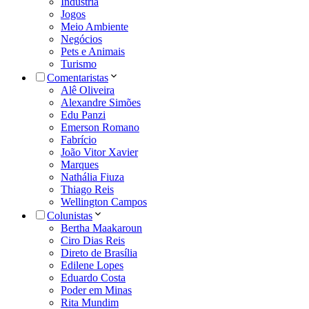
Indústria
Jogos
Meio Ambiente
Negócios
Pets e Animais
Turismo
Comentaristas
Alê Oliveira
Alexandre Simões
Edu Panzi
Emerson Romano
Fabrício
João Vitor Xavier
Marques
Nathália Fiuza
Thiago Reis
Wellington Campos
Colunistas
Bertha Maakaroun
Ciro Dias Reis
Direto de Brasília
Edilene Lopes
Eduardo Costa
Poder em Minas
Rita Mundim