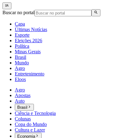
Buscar no portal
Capa
Últimas Notícias
Esporte
Eleições 2026
Política
Minas Gerais
Brasil
Mundo
Agro
Entretenimento
Eloos
Agro
Apostas
Auto
Brasil
Ciência e Tecnologia
Colunas
Copa do Mundo
Cultura e Lazer
Economia