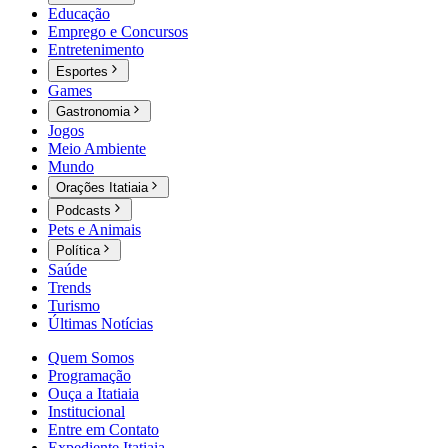
Educação
Emprego e Concursos
Entretenimento
Esportes
Games
Gastronomia
Jogos
Meio Ambiente
Mundo
Orações Itatiaia
Podcasts
Pets e Animais
Política
Saúde
Trends
Turismo
Últimas Notícias
Quem Somos
Programação
Ouça a Itatiaia
Institucional
Entre em Contato
Expediente Itatiaia