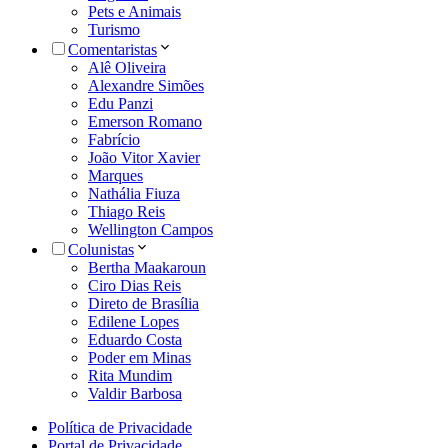
Pets e Animais
Turismo
Comentaristas
Alê Oliveira
Alexandre Simões
Edu Panzi
Emerson Romano
Fabrício
João Vitor Xavier
Marques
Nathália Fiuza
Thiago Reis
Wellington Campos
Colunistas
Bertha Maakaroun
Ciro Dias Reis
Direto de Brasília
Edilene Lopes
Eduardo Costa
Poder em Minas
Rita Mundim
Valdir Barbosa
Política de Privacidade
Portal de Privacidade