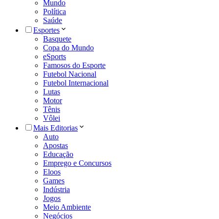
Mundo
Política
Saúde
Esportes
Basquete
Copa do Mundo
eSports
Famosos do Esporte
Futebol Nacional
Futebol Internacional
Lutas
Motor
Tênis
Vôlei
Mais Editorias
Auto
Apostas
Educação
Emprego e Concursos
Eloos
Games
Indústria
Jogos
Meio Ambiente
Negócios