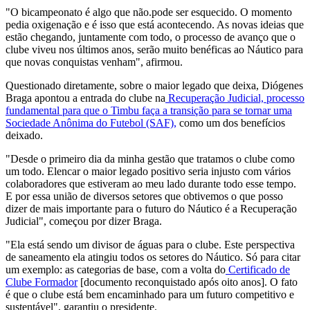
"O bicampeonato é algo que não.pode ser esquecido. O momento
pedia oxigenação e é isso que está acontecendo. As novas ideias que
estão chegando, juntamente com todo, o processo de avanço que o
clube viveu nos últimos anos, serão muito benéficas ao Náutico para
que novas conquistas venham", afirmou.
Questionado diretamente, sobre o maior legado que deixa, Diógenes
Braga apontou a entrada do clube na
Recuperação Judicial, processo
fundamental para que o Timbu faça a transição para se tornar uma
Sociedade Anônima do Futebol (SAF),
como um dos benefícios
deixado.
"Desde o primeiro dia da minha gestão que tratamos o clube como
um todo. Elencar o maior legado positivo seria injusto com vários
colaboradores que estiveram ao meu lado durante todo esse tempo.
E por essa união de diversos setores que obtivemos o que posso
dizer de mais importante para o futuro do Náutico é a Recuperação
Judicial", começou por dizer Braga.
"Ela está sendo um divisor de águas para o clube. Este perspectiva
de saneamento ela atingiu todos os setores do Náutico. Só para citar
um exemplo: as categorias de base, com a volta do
Certificado de
Clube Formador
[documento reconquistado após oito anos]. O fato
é que o clube está bem encaminhado para um futuro competitivo e
sustentável", garantiu o presidente.