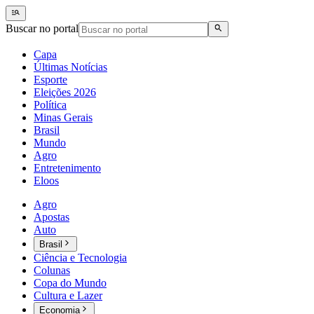
Buscar no portal
Capa
Últimas Notícias
Esporte
Eleições 2026
Política
Minas Gerais
Brasil
Mundo
Agro
Entretenimento
Eloos
Agro
Apostas
Auto
Brasil
Ciência e Tecnologia
Colunas
Copa do Mundo
Cultura e Lazer
Economia