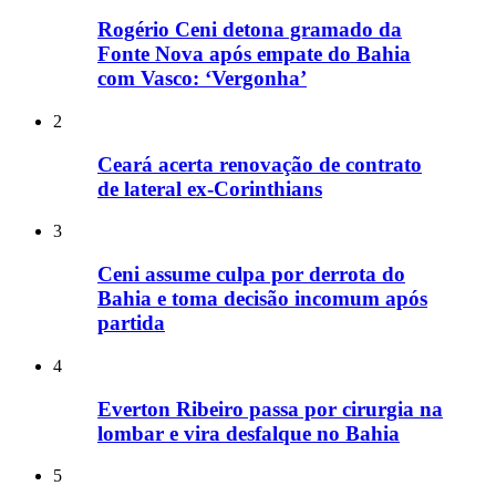
Rogério Ceni detona gramado da
Fonte Nova após empate do Bahia
com Vasco: ‘Vergonha’
2
Ceará acerta renovação de contrato
de lateral ex-Corinthians
3
Ceni assume culpa por derrota do
Bahia e toma decisão incomum após
partida
4
Everton Ribeiro passa por cirurgia na
lombar e vira desfalque no Bahia
5