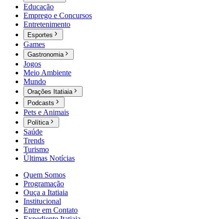
Educação
Emprego e Concursos
Entretenimento
Esportes
Games
Gastronomia
Jogos
Meio Ambiente
Mundo
Orações Itatiaia
Podcasts
Pets e Animais
Política
Saúde
Trends
Turismo
Últimas Notícias
Quem Somos
Programação
Ouça a Itatiaia
Institucional
Entre em Contato
Expediente Itatiaia