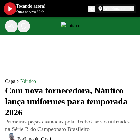
Tocando agora!
Belo Horizonte
Ouça ao vivo
/
24h
Capa
Náutico
Com nova fornecedora, Náutico
lança uniformes para temporada
2026
Primeiras peças assinadas pela Reebok serão utilizadas
na Série B do Campeonato Brasileiro
Por
Lincoln Oriaj