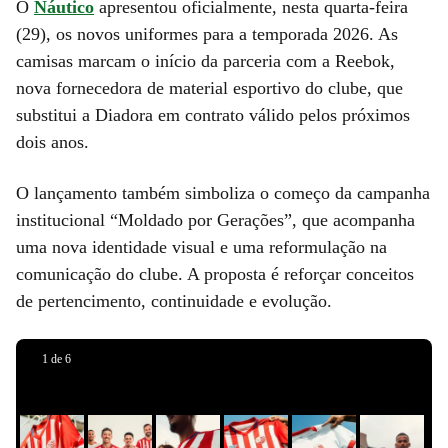
O
Náutico
apresentou oficialmente, nesta quarta-feira
(29), os novos uniformes para a temporada 2026. As
camisas marcam o início da parceria com a Reebok,
Nova
Nova
Nova
Nova
nova fornecedora de material esportivo do clube, que
Novos
Novos
camisa
camisa
camisa
camisa
substitui a Diadora em contrato válido pelos próximos
uniformes
uniformes
titular
titular
reserva
titular
dois anos.
do
do
do
do
do
do
Náutico
Náutico
Náutico
Náutico
Náutico
Náutico
O lançamento também simboliza o começo da campanha
para
para
para
para
para
para
institucional “Moldado por Gerações”, que acompanha
a
a
a
a
a
a
uma nova identidade visual e uma reformulação na
temporada
temporada
temporada
temporada
temporada
temporada
comunicação do clube. A proposta é reforçar conceitos
2026
2026
2026
2026
2026
2026
de pertencimento, continuidade e evolução.
•
•
•
•
•
•
Divulgação/CNC
Divulgação/CNC
Divulgação/CNC
Divulgação/CNC
Divulgação/CNC
Divulgação/CNC
Anúncio
Anúncio
1
de
6
aqui
aqui
Slide 1 de 0