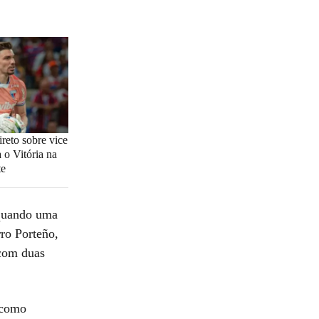
ireto sobre vice
 o Vitória na
te
 quando uma
rro Porteño,
 com duas
 como