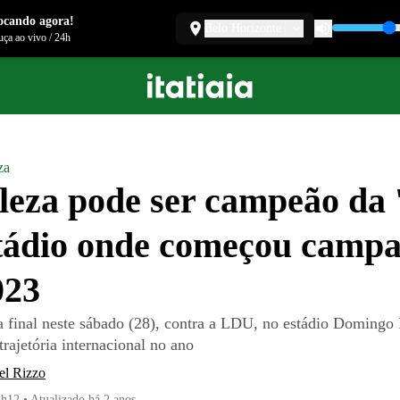
ocando agora!
Belo Horizonte
ça ao vivo
/
24h
za
leza pode ser campeão da 
tádio onde começou camp
023
a final neste sábado (28), contra a LDU, no estádio Domingo
trajetória internacional no ano
el Rizzo
8h12
•
Atualizado
há 2 anos