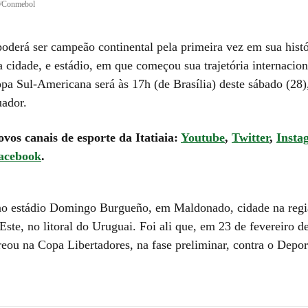
o/Conmebol
poderá ser campeão continental pela primeira vez em sua histó
a cidade, e estádio, em que começou sua trajetória internacio
pa Sul-Americana será às 17h (de Brasília) deste sábado (28),
ador.
ovos canais de esporte da Itatiaia:
Youtube
,
Twitter
,
Insta
acebook
.
no estádio Domingo Burgueño, em Maldonado, cidade na regiã
Este, no litoral do Uruguai. Foi ali que, em 23 de fevereiro d
reou na Copa Libertadores, na fase preliminar, contra o Depor