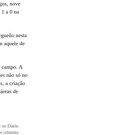
gos, nove
 1 a 0 na
rgueño nesta
m aquele de
o campo. A
tes não só no
, a criação
 áreas de
 no Diário
e colunista