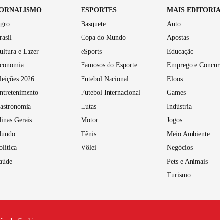
JORNALISMO
ESPORTES
MAIS EDITORI
gro
Basquete
Auto
rasil
Copa do Mundo
Apostas
ultura e Lazer
eSports
Educação
conomia
Famosos do Esporte
Emprego e Concur
leições 2026
Futebol Nacional
Eloos
ntretenimento
Futebol Internacional
Games
astronomia
Lutas
Indústria
inas Gerais
Motor
Jogos
undo
Tênis
Meio Ambiente
olítica
Vôlei
Negócios
aúde
Pets e Animais
Turismo