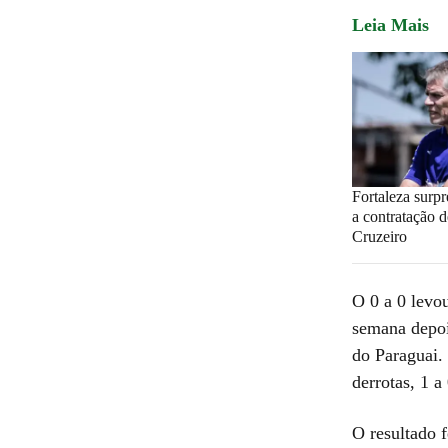
Leia Mais
Fortaleza surp
a contratação d
Cruzeiro
O 0 a 0 levo
semana depoi
do Paraguai.
derrotas, 1 a
O resultado 