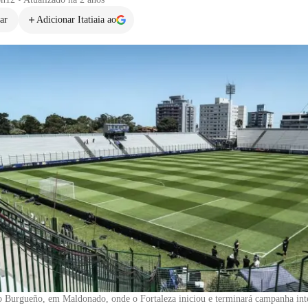
ar
Adicionar Itatiaia ao
 Burgueño, em Maldonado, onde o Fortaleza iniciou e terminará campanha int