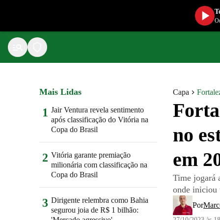
T
Ou
Mais Lidas
Capa
Fortale
Forta
Jair Ventura revela sentimento
1
após classificação do Vitória na
no es
Copa do Brasil
em 2
Vitória garante premiação
2
milionária com classificação na
Copa do Brasil
Time jogará 
onde iniciou 
Dirigente relembra como Bahia
3
Por
Marc
segurou joia de R$ 1 bilhão:
'Mercado agressivo'
27/10/2023 às 1