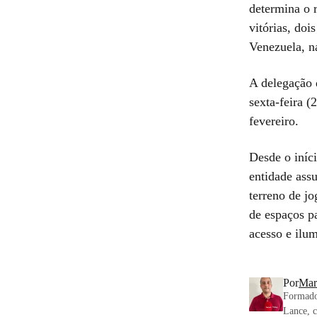
determina o 
vitórias, doi
Venezuela, n
A delegação 
sexta-feira 
fevereiro.
Desde o iní
entidade assu
terreno de j
de espaços pa
acesso e ilu
Por
Mar
Formado
Lance, c