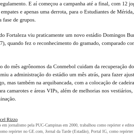
regulamento. E aí começou a campanha até a final, com 12 jo
s empates e apenas uma derrota, para o Estudiantes de Mérida,
a fase de grupos.
do Fortaleza viu praticamente um novo estádio Domingos Bu
(27), quando fez o reconhecimento do gramado, comparado co
cio do mês agrônomos da Conmebol cuidam da recuperação d
miu a administração do estádio um mês atrás, para fazer ajus
ogo, mas também na arquibancada, com a colocação de cadeiras
ra camarotes e áreas VIPs, além de melhorias nos vestiários,
minação.
cel Rizzo
 em jornalismo pela PUC-Campinas em 2000, trabalhou como repórter e editor
omo repórter no GE.com, Jornal da Tarde (Estadão), Portal IG, como repórter 