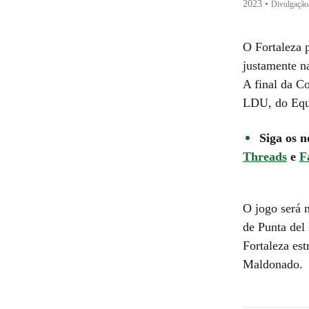
2023
•
Divulgaçã
O Fortaleza 
justamente n
A final da Co
LDU, do Equ
Siga os n
Threads
e
F
O jogo será 
de Punta del 
Fortaleza est
Maldonado.