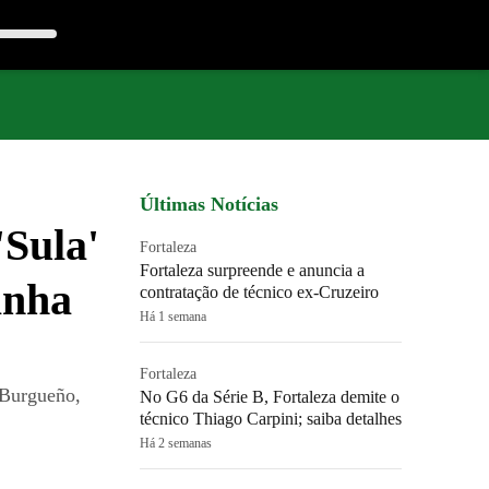
Últimas Notícias
'Sula'
Fortaleza
Fortaleza surpreende e anuncia a
anha
contratação de técnico ex-Cruzeiro
Há 1 semana
Fortaleza
 Burgueño,
No G6 da Série B, Fortaleza demite o
técnico Thiago Carpini; saiba detalhes
Há 2 semanas