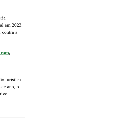
ria
nal em 2023.
 contra a
gram
,
o turística
este ano, o
tivo