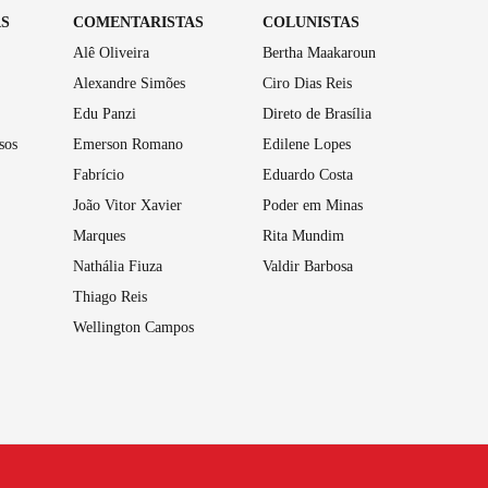
AS
COMENTARISTAS
COLUNISTAS
Alê Oliveira
Bertha Maakaroun
Alexandre Simões
Ciro Dias Reis
Edu Panzi
Direto de Brasília
sos
Emerson Romano
Edilene Lopes
Fabrício
Eduardo Costa
João Vitor Xavier
Poder em Minas
Marques
Rita Mundim
Nathália Fiuza
Valdir Barbosa
Thiago Reis
Wellington Campos