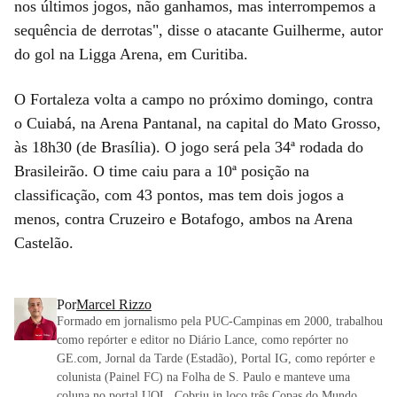
nos últimos jogos, não ganhamos, mas interrompemos a
sequência de derrotas", disse o atacante Guilherme, autor
do gol na Ligga Arena, em Curitiba.
O Fortaleza volta a campo no próximo domingo, contra
o Cuiabá, na Arena Pantanal, na capital do Mato Grosso,
às 18h30 (de Brasília). O jogo será pela 34ª rodada do
Brasileirão. O time caiu para a 10ª posição na
classificação, com 43 pontos, mas tem dois jogos a
menos, contra Cruzeiro e Botafogo, ambos na Arena
Castelão.
Por
Marcel Rizzo
Formado em jornalismo pela PUC-Campinas em 2000, trabalhou
como repórter e editor no Diário Lance, como repórter no
GE.com, Jornal da Tarde (Estadão), Portal IG, como repórter e
colunista (Painel FC) na Folha de S. Paulo e manteve uma
coluna no portal UOL. Cobriu in loco três Copas do Mundo,