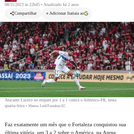
08/11/2023 às 22h45
•
Atualizado
há 2 anos
Compartilhar
Adicionar Itatiaia ao
Atacante Lucero no empate por 1 a 1 contra o Athletico-PR, nesta
quarta-feira
•
Mateus Lotif/Fortaleza EC
Faz exatamente um mês que o Fortaleza conquistou sua
última vitória, um 3 a 2 sobre o América, na Arena