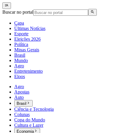
Buscar no portal
Capa
Últimas Notícias
Esporte
Eleições 2026
Política
Minas Gerais
Brasil
Mundo
Agro
Entretenimento
Eloos
Agro
Apostas
Auto
Brasil
Ciência e Tecnologia
Colunas
Copa do Mundo
Cultura e Lazer
Economia