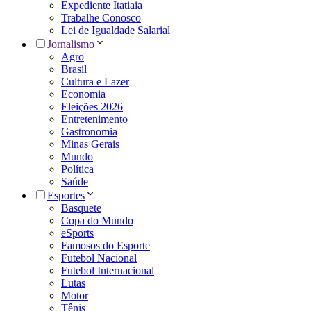
Expediente Itatiaia
Trabalhe Conosco
Lei de Igualdade Salarial
Jornalismo
Agro
Brasil
Cultura e Lazer
Economia
Eleições 2026
Entretenimento
Gastronomia
Minas Gerais
Mundo
Política
Saúde
Esportes
Basquete
Copa do Mundo
eSports
Famosos do Esporte
Futebol Nacional
Futebol Internacional
Lutas
Motor
Tênis