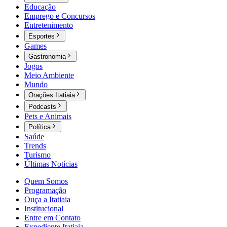
Educação
Emprego e Concursos
Entretenimento
Esportes
Games
Gastronomia
Jogos
Meio Ambiente
Mundo
Orações Itatiaia
Podcasts
Pets e Animais
Política
Saúde
Trends
Turismo
Últimas Notícias
Quem Somos
Programação
Ouça a Itatiaia
Institucional
Entre em Contato
Expediente Itatiaia