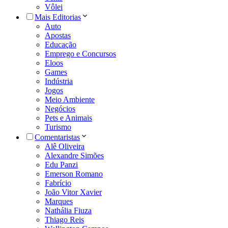
Vôlei
Mais Editorias
Auto
Apostas
Educação
Emprego e Concursos
Eloos
Games
Indústria
Jogos
Meio Ambiente
Negócios
Pets e Animais
Turismo
Comentaristas
Alê Oliveira
Alexandre Simões
Edu Panzi
Emerson Romano
Fabrício
João Vitor Xavier
Marques
Nathália Fiuza
Thiago Reis