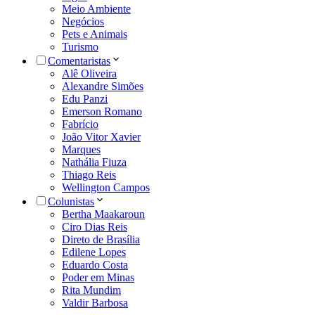
Meio Ambiente
Negócios
Pets e Animais
Turismo
Comentaristas
Alê Oliveira
Alexandre Simões
Edu Panzi
Emerson Romano
Fabrício
João Vitor Xavier
Marques
Nathália Fiuza
Thiago Reis
Wellington Campos
Colunistas
Bertha Maakaroun
Ciro Dias Reis
Direto de Brasília
Edilene Lopes
Eduardo Costa
Poder em Minas
Rita Mundim
Valdir Barbosa