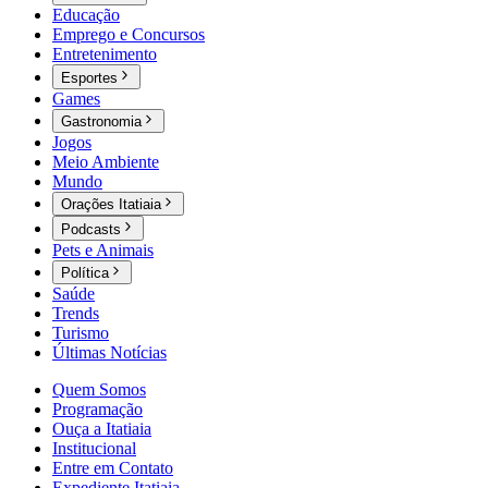
Educação
Emprego e Concursos
Entretenimento
Esportes
Games
Gastronomia
Jogos
Meio Ambiente
Mundo
Orações Itatiaia
Podcasts
Pets e Animais
Política
Saúde
Trends
Turismo
Últimas Notícias
Quem Somos
Programação
Ouça a Itatiaia
Institucional
Entre em Contato
Expediente Itatiaia