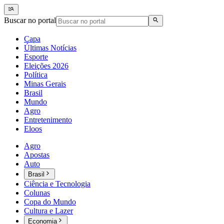
Buscar no portal
Capa
Últimas Notícias
Esporte
Eleições 2026
Política
Minas Gerais
Brasil
Mundo
Agro
Entretenimento
Eloos
Agro
Apostas
Auto
Brasil
Ciência e Tecnologia
Colunas
Copa do Mundo
Cultura e Lazer
Economia