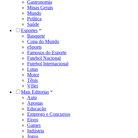
Gastronomia
Minas Gerais
Mundo
Política
Saúde
Esportes
Basquete
Copa do Mundo
eSports
Famosos do Esporte
Futebol Nacional
Futebol Internacional
Lutas
Motor
Tênis
Vôlei
Mais Editorias
Auto
Apostas
Educação
Emprego e Concursos
Eloos
Games
Indústria
Jogos