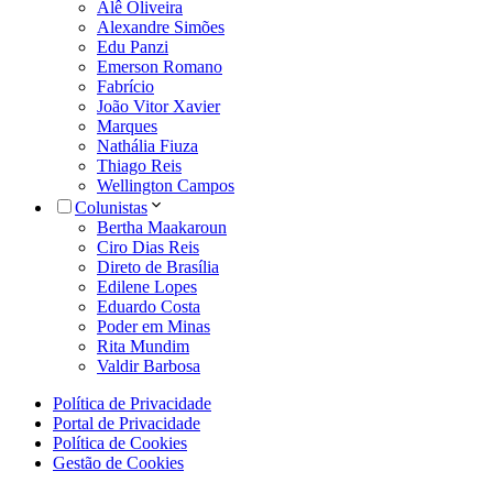
Alê Oliveira
Alexandre Simões
Edu Panzi
Emerson Romano
Fabrício
João Vitor Xavier
Marques
Nathália Fiuza
Thiago Reis
Wellington Campos
Colunistas
Bertha Maakaroun
Ciro Dias Reis
Direto de Brasília
Edilene Lopes
Eduardo Costa
Poder em Minas
Rita Mundim
Valdir Barbosa
Política de Privacidade
Portal de Privacidade
Política de Cookies
Gestão de Cookies