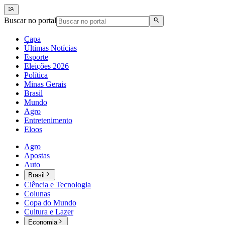
Buscar no portal
Capa
Últimas Notícias
Esporte
Eleições 2026
Política
Minas Gerais
Brasil
Mundo
Agro
Entretenimento
Eloos
Agro
Apostas
Auto
Brasil
Ciência e Tecnologia
Colunas
Copa do Mundo
Cultura e Lazer
Economia