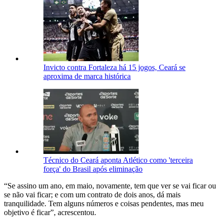
Invicto contra Fortaleza há 15 jogos, Ceará se
aproxima de marca histórica
Técnico do Ceará aponta Atlético como 'terceira
força' do Brasil após eliminação
“Se assino um ano, em maio, novamente, tem que ver se vai ficar ou
se não vai ficar; e com um contrato de dois anos, dá mais
tranquilidade. Tem alguns números e coisas pendentes, mas meu
objetivo é ficar”, acrescentou.