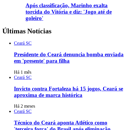
Após classificação, Marinho exalta
torcida do Vitória e diz: 'Jogo até de
goleiro'
Últimas Notícias
Ceará SC
Presidente do Ceará denuncia bomba enviada
em 'presente' para filha
Há 1 mês
Ceará SC
Invicto contra Fortaleza há 15 jogos, Ceará se
aproxima de marca histórica
Há 2 meses
Ceará SC
Técnico do Ceará aponta Atlético como
'terceira força' do Brasil após eliminação