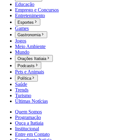
Educação
Emprego e Concursos
Entretenimento
Esportes
Games
Gastronomia
Jogos
Meio Ambiente
Mundo
Orações Itatiaia
Podcasts
Pets e Animais
Política
Saúde
Trends
Turismo
Últimas Notícias
Quem Somos
Programação
Ouça a Itatiaia
Institucional
Entre em Contato
Expediente Itatiaia