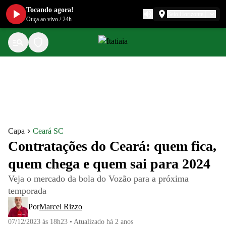
Tocando agora!
Belo Horizonte
Ouça ao vivo
/
24h
Capa
Ceará SC
Contratações do Ceará: quem fica,
quem chega e quem sai para 2024
Veja o mercado da bola do Vozão para a próxima
temporada
Por
Marcel Rizzo
07/12/2023 às 18h23
•
Atualizado
há 2 anos